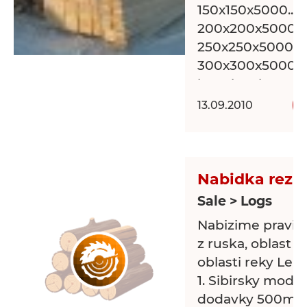
150x150x5000.....
200x200x5000....
250x250x5000.....
300x300x5000....
bocni rezivo samova
13.09.2010
2. sibirsky
modrin....rezivo+hra
Mame zajem o d
Nabidka rezi
mluvime cesky!
Sale > Logs
Nabizime pravid
z ruska, oblast B
oblasti reky Leny
1. Sibirsky modr
dodavky 500m3