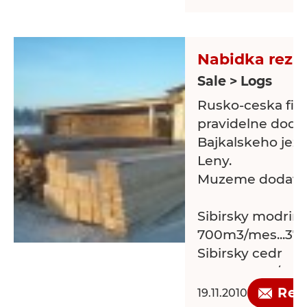
ту же схему раб
стабильная пос
пиломатериало
заинтерисован
Nabidka rezi
их стоимости у
Sale > Logs
работа и возмо
Rusko-ceska fir
бизнеса с Ува
pravidelne dodav
Павловский Бо
Bajkalskeho jeze
Leny.
Muzeme dodavat 
Sibirsky modrin ...
700m3/mes...37
Sibirsky cedr
...............65m3
Sibir. borovici
Req
19.11.2010