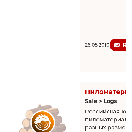
Re
26.05.2010
Пиломатери
Sale > Logs
Российская ко
пиломатериал 
разных размеро