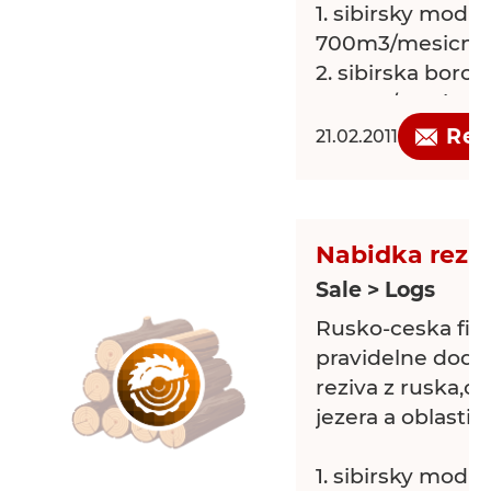
1. sibirsky modrin .
700m3/mesicne
2. sibirska borovice
700m3/mesicne
3. sibirsky cedr .
Req
21.02.2011
Mame zajem o 
spolupraci,mluv
Nabidka reziv
Sale > Logs
Rusko-ceska fir
pravidelne dodav
reziva z ruska,o
jezera a oblasti 
1. sibirsky modr