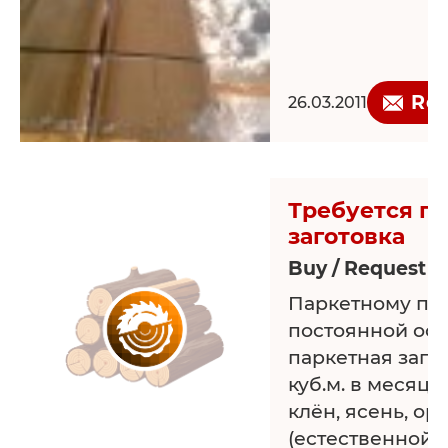
эксклюзивных 
лиственницы ру
применнением 
древесины, не
Re
26.03.2011
размеры.
Принимаем зак
изготовление р
брусовых домов
Требуется п
лиственницы, с
заготовка
Buy / Request >
Паркетному пр
постоянной осн
паркетная заго
куб.м. в месяц. 
клён, ясень, ор
(естественной 