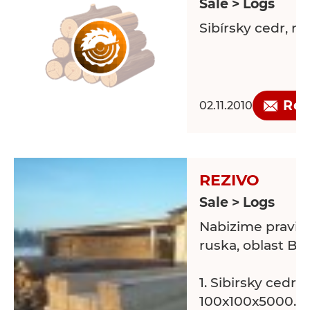
Sale > Logs
Sibírsky cedr, re
Req
02.11.2010
REZIVO
Sale > Logs
Nabizime pravid
ruska, oblast Baj
1. Sibirsky cedr...
100x100x5000.....