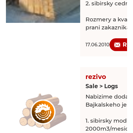
2. sibirsky cedr ..
Rozmery a kvali
prani zakaznika.
Predbezne ceny 
Re
17.06.2010
Ukrajina-Sloven
modrin 1m3...36
cedr 1m3...680Eu
rezivo
Sale > Logs
Nabizime dlouh
Nabizime dodavky
spolupraci,mluv
Bajkalskeho jeze
1. sibirsky modrin.
2000m3/mesicn