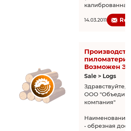
калиброванная
Req
14.03.2011
Производств
пиломатериал
Возможен Э
Sale > Logs
Здравствуйте, 
ООО "Объедине
компания"
Наименование 
• обрезная доск