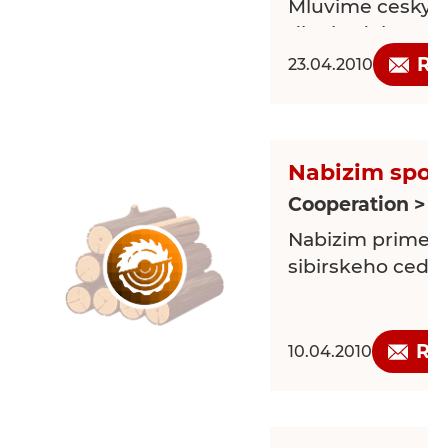
Mluvime cesky 
dlouhodobou spo
Re
23.04.2010
Nabizim spolu
Cooperation > L
Nabizim prime d
sibirskeho cedru
Re
10.04.2010