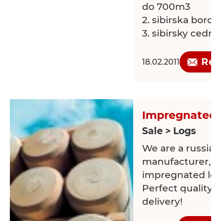
do 700m3
2. sibirska boro
3. sibirsky cedr
Mame zajem o 
Req
18.02.2011
spolupraci,mluv
Impregnated l
Sale > Logs
We are a russia
manufacturer, d
impregnated log
Perfect quality, 
delivery!