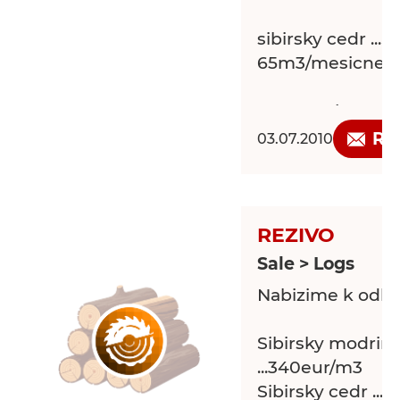
sibirsky cedr .........
65m3/mesicne
Mame zajem o 
spolupraci,Mluv
Re
03.07.2010
REZIVO
Sale > Logs
Nabizime k odber
Sibirsky modrin
...340eur/m3
Sibirsky cedr ........