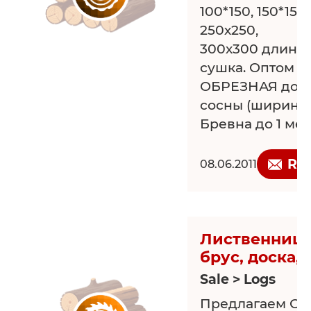
100*150, 150*150
250х250,
300х300 длина д
сушка. Оптом и 
ОБРЕЗНАЯ доск
сосны (ширина 
Бревна до 1 мет
Длина до 12 мет
Половая доска,
Re
08.06.2011
вагонка, погона
Изготовление 
изделий из наш
материала зака
Лиственница
оборудовании.
брус, доска,
Возможно изго
Sale > Logs
эксклюзивных 
Предлагаем ОБ