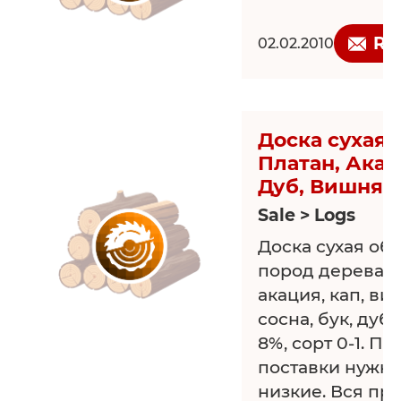
Re
02.02.2010
Доска сухая 
Платан, Акац
Дуб, Вишня
Sale > Logs
Доска сухая об
пород дерева (о
акация, кап, ви
сосна, бук, дуб 
8%, сорт 0-1. 
поставки нужно
низкие. Вся пр