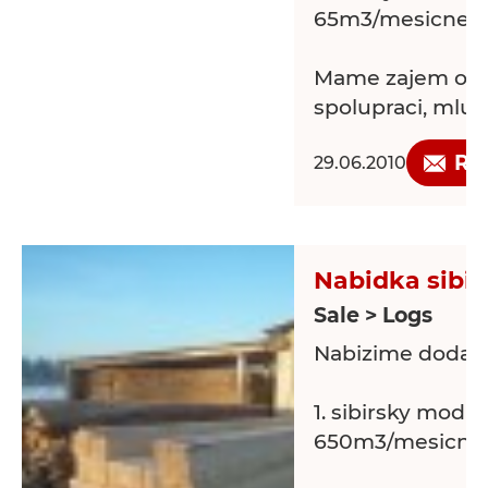
65m3/mesicne...
Mame zajem o 
spolupraci, mluv
Re
29.06.2010
Nabidka sibir
Sale > Logs
Nabizime dodavky
1. sibirsky modrin.
650m3/mesicne