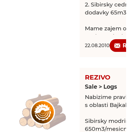
2. Sibirsky cedr 
dodavky 65m3
Mame zajem o 
spolupraci,mluv
Re
22.08.2010
REZIVO
Sale > Logs
Nabizime pravid
s oblasti Bajkals
Sibirsky modrin.....
650m3/mesicne