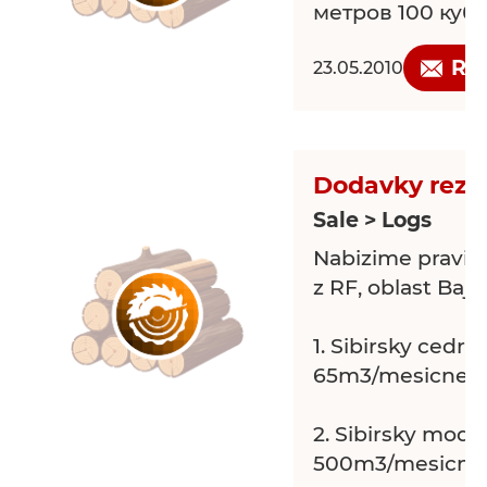
метров 100 куб
Re
23.05.2010
Dodavky rezi
Sale > Logs
Nabizime pravid
z RF, oblast Bajk
1. Sibirsky cedr.......
65m3/mesicne
2. Sibirsky modrin..
500m3/mesicne