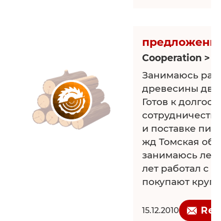
В случае Ваше
заинтересован
отправить спе
предложени
факсу или элек
Cooperation > L
Занимаюсь рас
древесины две
Готов к долгос
сотрудничеству
и поставке пил
жд Томская обл
занимаюсь лесо
лет работал с 
покупают кругл
распиливаю и 
отправлять по 
Req
15.12.2010