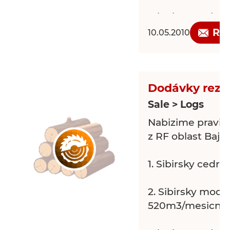
Mluvime cesky 
dlouhodobou spo
Re
10.05.2010
Dodávky rezi
Sale > Logs
Nabizime pravid
z RF oblast Bajk
1. Sibirsky cedr,
2. Sibirsky modri
520m3/mesicne