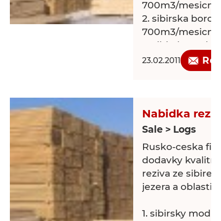
700m3/mesicne
350 м3 в месяц (
2. sibirska borovic
700m3/mesicne
Порода древес
3. sibirsky cedr .
Сосна 80%
Req
23.02.2011
Ель 20%
Mame zajem o 
spolupraci,mluv
Средний ежем
составляет 1200
Nabidka reziv
В случае Ваше
Sale > Logs
заинтересован
отправить спе
Rusko-ceska firm
факсу или элек
dodavky kvalitn
reziva ze sibire,
Вышеперечисл
jezera a oblasti 
производятся п
есть в наличии.
1. sibirsky modrin .