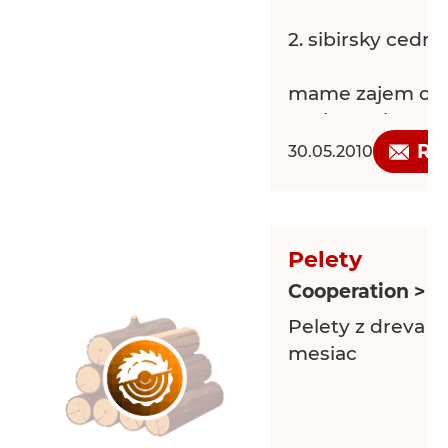
2. sibirsky cedr .
mame zajem o 
spolupraci.
Re
30.05.2010
Pelety
Cooperation > L
Pelety z dreva z
mesiac