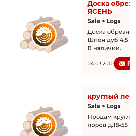
Доска обрез
ЯСЕНЬ
Sale > Logs
Доска обрезная
Шпон дуб 4,5 м
В наличии.
Re
04.03.2010
круглый лес
Sale > Logs
Продам круглы
пород д.18-55