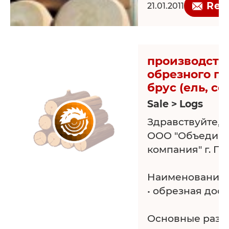
Req
21.01.2011
производств
обрезного п
брус (ель, со
Sale > Logs
Здравствуйте, 
ООО "Объедине
компания" г. П
Наименование 
• обрезная доск
Основные разм