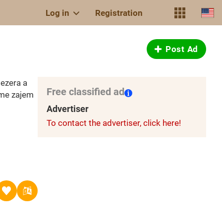
Log in
Registration
Post Ad
jezera a
Free classified ad
ame zajem
Advertiser
To contact the advertiser, click here!