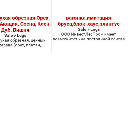
ухая обрезная Орех,
вагонка,имитация
Акация, Сосна, Клен,
бруса,блок-хаус,плинтус
Дуб, Вишня
Sale > Logs
ООО ИнвестЛесПром имеет
Sale > Logs
возможность на постоянной основе
ухая обрезная, ценных
…
ерева (орех, платан, …