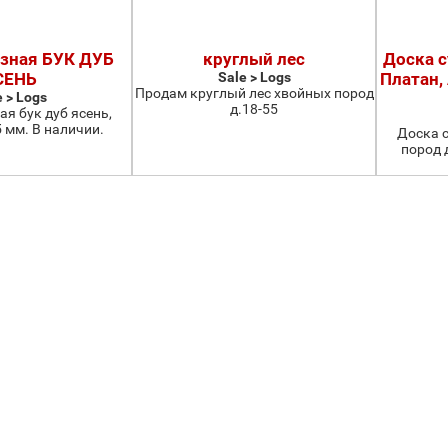
езная БУК ДУБ
круглый лес
Доска с
СЕНЬ
Sale > Logs
Платан, 
Продам круглый лес хвойных пород
e > Logs
д.18-55
я бук дуб ясень,
 мм. В наличии.
Доска с
пород д