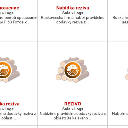
ложение
Nabidka reziva
e > Logs
Sale > Logs
иловкой древесины
Rusko-ceska firma nabizi pravidelne
Ruska fi
 Р-63 Готов к …
dodavky reziva z …
jez
ka reziva
REZIVO
e > Logs
Sale > Logs
lne dodavky reziva z
Nabizime pravidelne dodavky reziva s
Nabizime 
, oblast …
oblasti Bajkalskeho …