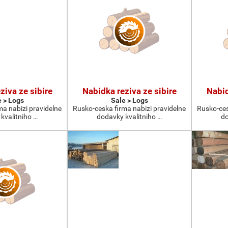
ziva ze sibire
Nabidka reziva ze sibire
Nabid
e > Logs
Sale > Logs
ma nabizi pravidelne
Rusko-ceska firma nabizi pravidelne
Rusko-ces
kvalitniho …
dodavky kvalitniho …
do