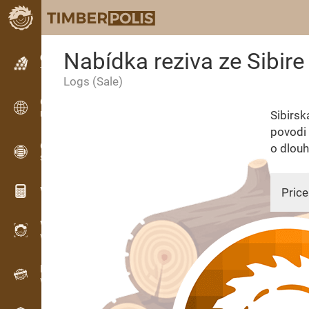
Nabídka reziva ze Sibire
Classifieds
Text classifieds
Logs
(Sale)
Classifieds
Sibirsk
International classifieds
povodi 
OPTI-TIMB
o dlouh
Sawing patterns
Wood calculators
Price
WoodProfi
Wood volume with AI
07.01.
Recorder
Wood inventory in the field