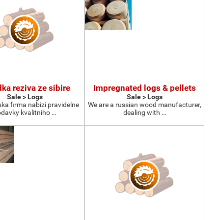
ka reziva ze sibire
Impregnated logs & pellets
Sale > Logs
Sale > Logs
ka firma nabizi pravidelne
We are a russian wood manufacturer,
davky kvalitniho …
dealing with …