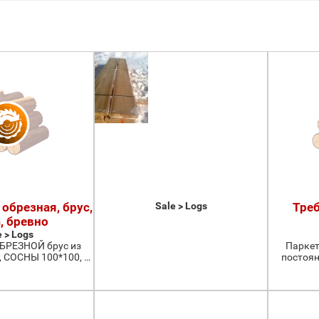
обрезная, брус,
Sale > Logs
Треб
, бревно
e > Logs
БРЕЗНОЙ брус из
Паркет
СОСНЫ 100*100, …
постоян