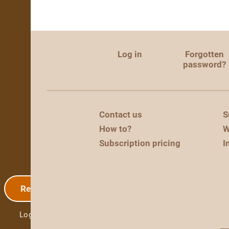
Log in
Forgotten
password?
Contact us
S
How to?
W
Subscription pricing
I
Registration
Log in