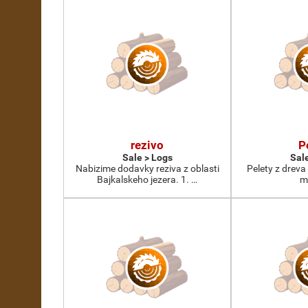
rezivo
P
Sale > Logs
Sal
Nabizime dodavky reziva z oblasti
Pelety z dreva
Bajkalskeho jezera. 1. …
m