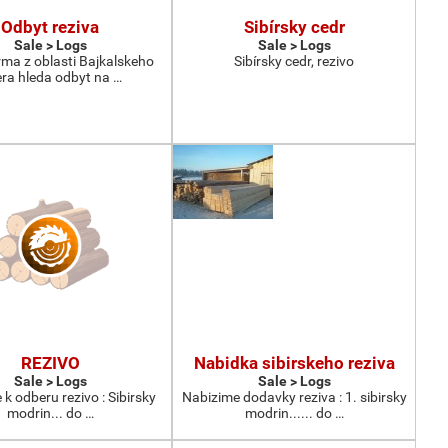
Odbyt reziva
Sibírsky cedr
Sale > Logs
Sale > Logs
rma z oblasti Bajkalskeho
Sibírsky cedr, rezivo
era hleda odbyt na …
REZIVO
Nabidka sibirskeho reziva
Sale > Logs
Sale > Logs
k odberu rezivo : Sibirsky
Nabizime dodavky reziva : 1. sibirsky
modrin... do …
modrin...... do …