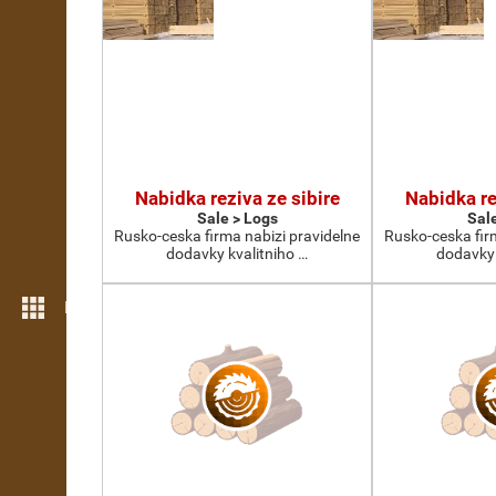
Nabidka reziva ze sibire
Nabidka re
Sale > Logs
Sal
Rusko-ceska firma nabizi pravidelne
Rusko-ceska fir
dodavky kvalitniho …
dodavky 
More features