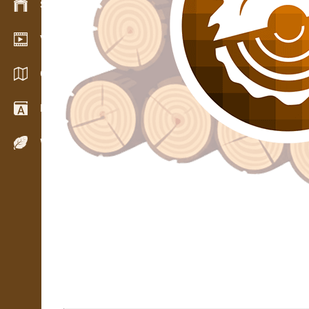
Stock management
Video showroom
Catalogs / Brochures
Dictionary
Wood Species