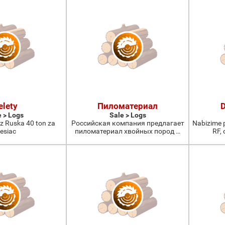
elety
Пиломатериал
D
e > Logs
Sale > Logs
 z Ruska 40 ton za
Российская компания предлагает
Nabizime p
esiac
пиломатериал хвойных пород …
RF, 