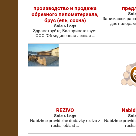
производство и продажа
пред
обрезного пиломатериала,
Sal
Занимаюсь расп
брус (ель, сосна)
две пилорамы
Sale > Logs
Здравствуйте, Вас приветствует
ООО "Объединенная лесная …
REZIVO
Nabid
Sale > Logs
Sal
Nabizime pravidelne dodavky reziva z
Nabizime pravide
ruska, oblast …
ruska