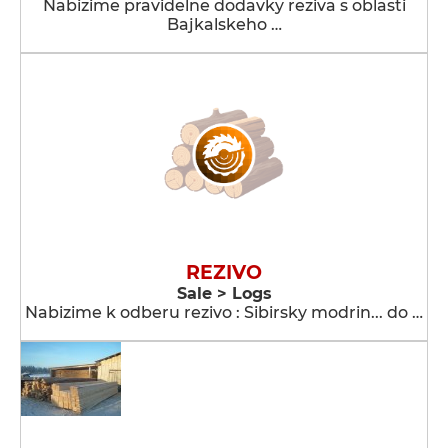
Nabizime pravidelne dodavky reziva s oblasti
Bajkalskeho …
REZIVO
Sale > Logs
Nabizime k odberu rezivo : Sibirsky modrin... do …