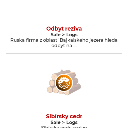
Odbyt reziva
Sale > Logs
Ruska firma z oblasti Bajkalskeho jezera hleda
odbyt na …
Sibírsky cedr
Sale > Logs
Sibírsky cedr, rezivo