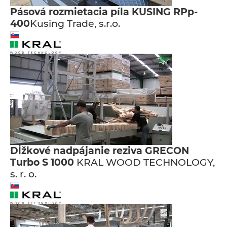
Pásová rozmietacia píla KUSING RPp-
400
Kusing Trade, s.r.o.
Dĺžkové nadpájanie reziva GRECON
Turbo S 1000
KRAL WOOD TECHNOLOGY,
s. r. o.