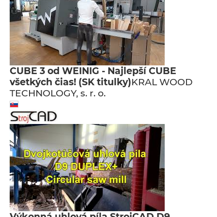
CUBE 3 od WEINIG - Najlepší CUBE
všetkých čias! (SK titulky)
KRAL WOOD
TECHNOLOGY, s. r. o.
Výkonná uhlová píla StrojCAD D9