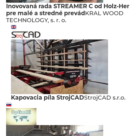
Inovovaná rada STREAMER C od Holz-Her
pre malé a stredné prevád
KRAL WOOD
TECHNOLOGY, s. r. o.
Kapovacia píla StrojCAD
StrojCAD s.r.o.