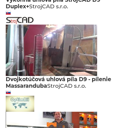
Duplex+
StrojCAD s.r.o.
Dvojkotúčová uhlová píla D9 - pílenie
Massaranduba
StrojCAD s.r.o.