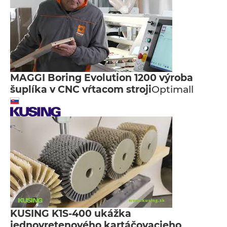
MAGGI Boring Evolution 1200 výroba
šuplíka v CNC vŕtacom stroji
Optimall
KUSING K1S-400 ukážka
jednovretenového kartáčovacieho