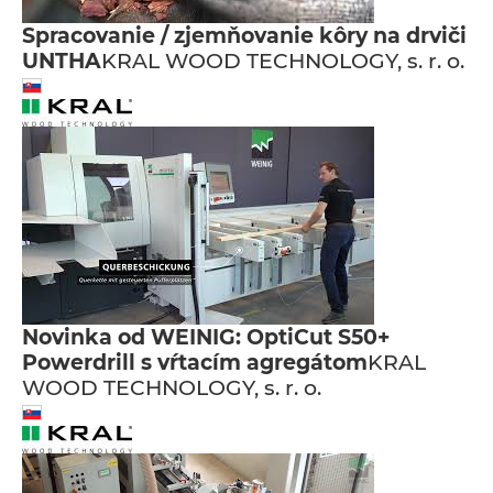
Spracovanie / zjemňovanie kôry na drviči
UNTHA
KRAL WOOD TECHNOLOGY, s. r. o.
Novinka od WEINIG: OptiCut S50+
Powerdrill s vŕtacím agregátom
KRAL
WOOD TECHNOLOGY, s. r. o.