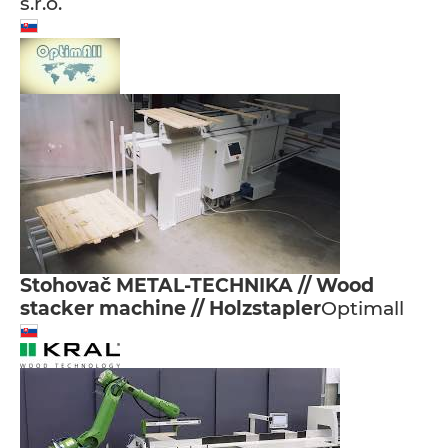
s.r.o.
Stohovač METAL-TECHNIKA // Wood
stacker machine // Holzstapler
Optimall