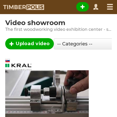
Video showroom
The first woodworking video exhibition center - sometimes it's better to see something once …
Upload video