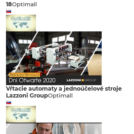
18
Optimall
Vŕtacie automaty a jednoúčelové stroje
Lazzoni Group
Optimall