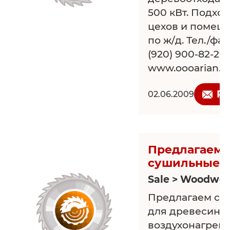
500 кВт. Подхо
цехов и помеще
по ж/д. Тел./факс
(920) 900-82-29
www.oooarian.ru
Re
02.06.2009
Предлагаем 
сушильные 
Sale > Woodwor
Предлагаем су
для древесины,
воздухонагрева