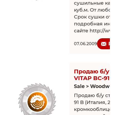
сушильные каме
50%!!!
куб.м. От любой
ТЦ «Инструмен
Срок сушки от 2
Спецпредложе
подробная инф
Плашка круглая
сайте http://ww
М5х0,8-5000шт.
НЕ КИТАЙ!!!
Re
07.06.2009
Продаю б/у с
VITAP BC-91 
Sale > Woodwor
Продаю б/у ста
91 B (Италия, 200
кромкооблицов