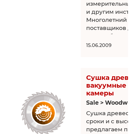
измерительным 
и другим инстр
Многолетний оп
поставщиков да
сроки обеспеч
Мы предлагаем
15.06.2009
инструмент пр
Отгрузка прои
в любую точку 
заявки и предл
Сушка древес
E-mail.
вакуумные 
Металлорежущи
камеры
Комплексное с
Sale > Woodwor
инструментом р
Сушка древеси
предлагаем Вам
сроки и с высо
прошедший вхо
предлагаем пр
Скидки от цен 