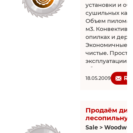
установки и об
сушильных кам
Объем пиломате
м3. Конвективн
опилках и дере
Экономичные, 
чистые. Просты
эксплуатации. 
обогрева помещ
м и ж/д по Росси
Re
18.05.2009
19-78, 8 (920) 90
suschka@nm.ru,
Продаём ди
лесопильну
Sale > Woodwor