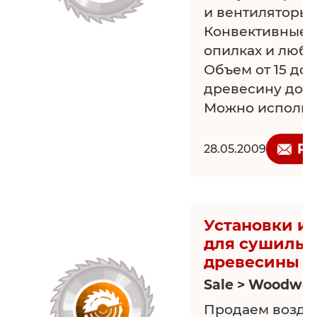
и вентиляторы 
Конвективные, 
опилках и любы
Объем от 15 до 
древесину до 6
Можно использ
отопления про
помещений. Дост
Re
28.05.2009
Тел./факс: 8 (492
900-82-29, sus
www.oooarian.ru
Установки и
для сушильн
древесины
Sale > Woodwor
Продаем возду