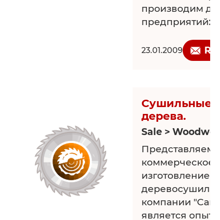
производим дл
предприятий: ш
прессы; торцов
ваймы гидравл
Re
23.01.2009
брусков и брус
Сушильные 
дерева.
Sale > Woodwor
Представляем
коммерческое 
изготовление и
деревосушильн
компании "Сань
является опыт