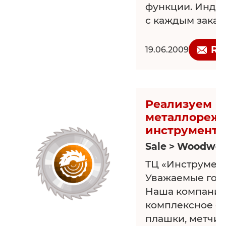
функции. Инди
с каждым заказ
цены. Гарантия 1
Re
19.06.2009
Реализуем
металлореж
инструмент
Sale > Woodwor
ТЦ «Инструмент
Уважаемые гос
Наша компания
комплексное с
плашки, метчики