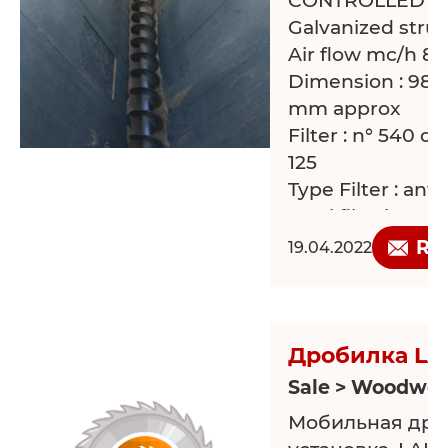
CONTROLLED -
Galvanized stru
Air flow mc/h 8
Dimension : 980
mm approx
Filter : n° 540 d
125
Type Filter : ant
Total filtering s
Cleaning of Filte
Re
19.04.2022
wash, with adju
Explosion panels
Discarge of filte
motorised screw
Дробилка LA
motorised stellar
Sale > Woodwor
Ventilator for di
Мобильная дро
Upper parapet , 