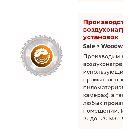
Производств
воздухонагр
установок
Sale > Woodwor
Производим ко
воздухонагрева
использующиес
промышленност
пиломатериала
камерах), а так
любых произво
помещений. Мощ
10 до 120 м3. Р
деревоотходах.