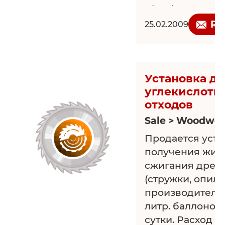
8(920)900-82-29
www.oooarian.ru
Re
25.02.2009
Установка д
углекислоты
отходов
Sale > Woodwor
Продается уста
получения жидк
сжигания древ
(стружки, опилки
производительн
литр. баллонов
сутки. Расход д