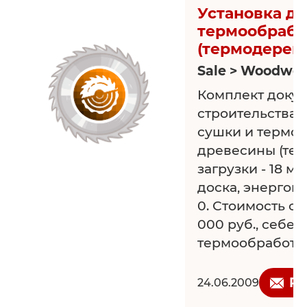
Установка дл
термообрабо
(термодерево
Sale > Woodwor
Комплект доку
строительства 
сушки и термо
древесины (тер
загрузки - 18 м
доска, энергоп
0. Стоимость ст
000 руб., себес
термообработки 
Не запатентован
Информация об
Re
24.06.2009
приобретения н