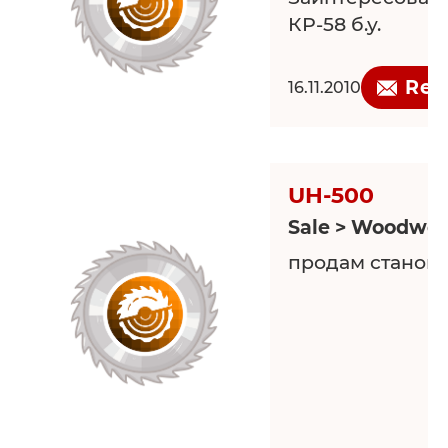
КР-58 б.у.
Req
16.11.2010
UH-500
Sale > Woodwor
продам станок 