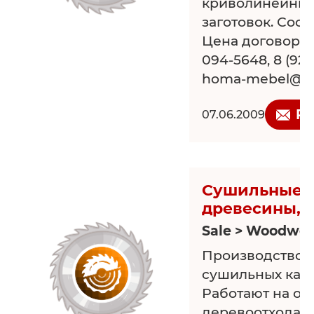
криволинейных
заготовок. Сос
Цена договорная
094-5648, 8 (92
homa-mebel@ma
Re
07.06.2009
Сушильные 
древесины, 
Sale > Woodwor
Производство 
сушильных кам
Работают на оп
деревоотходах.