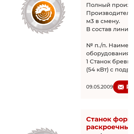
Полный произв
Производительн
м3 в смену.
В состав линии 
№ п./п. Наимен
оборудования К
1 Станок брев
(54 кВт) с подр
2 Станок мног
(58 кВт). 1
Re
09.05.2009
3 Станок кромк
(23,5 кВт). 1
4 Станок ребро
кВт). 1
Станок форм
5 Рольганг-раз
раскроечный