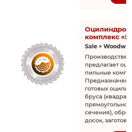
Гибкие цены. Га
Оцилиндрово
комплекс «
Sale > Woodwor
Производствен
предлагает оц
пильные компл
Предназначены
готовых оцили
бруса (квадратн
прямоугольного
сечения), обре
досок, заготово
т.д.. Вы ищете