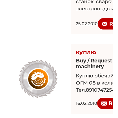
станок, сварочн
электроподстан
подачи леса, б
цех, склад гото
Re
25.02.2010
Подъездные до
количество лес
Стоимость 1500
документы гото
куплю
Buy / Request 
machinery
Куплю обечайки
ОГМ 08 в колич
Тел.8910747254
Re
16.02.2010