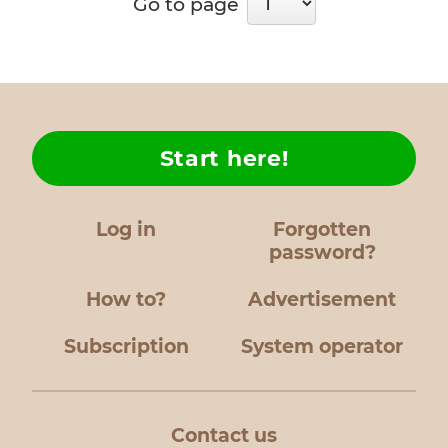
Go to page
-1шт.
9.Упаковщик ва
10.Стол для ва
-1шт.
11.Весы произво
Электронные б
Start here!
взвешивания с
Электронные м
Log in
Forgotten
взвешивания р
password?
Данная линия 
выпускать синт
How to?
Advertisement
от 50 м до 20 м
зависимости от
Subscription
System operator
плотности син
от 1,50 м. до 2,20
в минуту 5 метр
Contact us