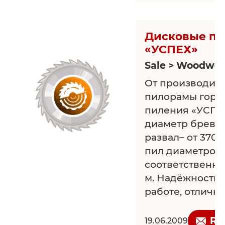
thermowood2009
Дисковые п
«УСПЕХ»
Sale > Woodwor
От производите
пилорамы гори
пиления «УСПЕ
диаметр бревна
развал– от 370 
пил диаметром 
соответственно)
м. Надёжность,
работе, отличн
параметры пол
пиломатериала (
Re
19.06.2009