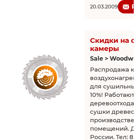
горячий воздух.
Re
20.03.2009
по России.
Скидки на с
камеры
Sale > Woodwor
Распродажа ко
воздухонагрева
для сушильных 
10%! Работают н
деревоотходах.
сушки древеси
производствен
помещений. Дос
России. Тел: 8(4