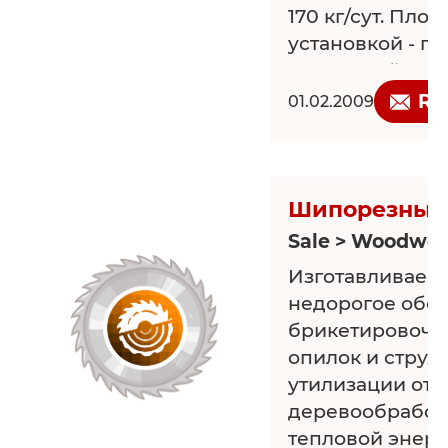
170 кг/сут. Пл
установкой - п
земельный учас
получаемой уг
Re
01.02.2009
соответствует Г
Цена установки 
Шипорезные 
Sale > Woodwor
Изготавливаем
недорогое обо
брикетировочн
опилок и струж
утилизации отх
деревообработ
тепловой энерги