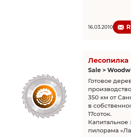
Re
16.03.2010
Лесопилка
Sale > Woodwor
Готовое дерев
производство. 
350 км от Санкт
в собственност
17соток.
Капитальное зд
пилорама «Лайн