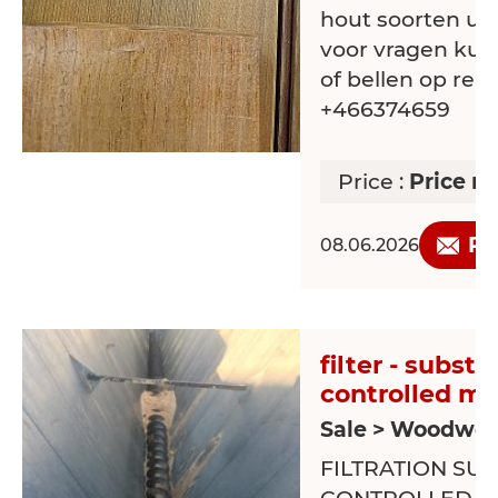
hout soorten uit
voor vragen kunt
of bellen op re
+466374659
Price :
Price n
Re
08.06.2026
filter - substa
controlled mc
Sale > Woodwor
FILTRATION SU