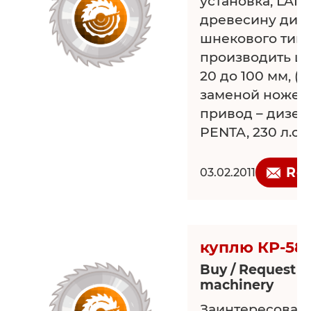
установка, LAIM
древесину диам
шнекового типа
производить щ
20 до 100 мм, (
заменой ножей)
привод – дизе
PENTA, 230 л.с.
хорошее, но но
заточки, произ
Re
03.02.2011
40 м3 насыпных 
год.
Цена - 1,4 млн.
куплю КР-58
Buy / Request 
machinery
Заинтересован