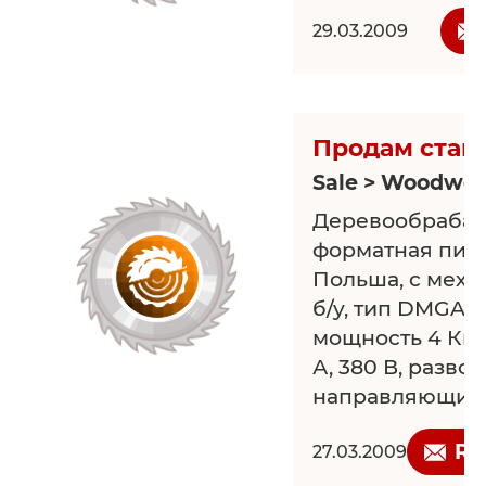
вне конкуренци
29.03.2009
Мы изготавлива
оборудования 
производств - о
механизирован
Продам стан
до упаковки го
Sale > Woodwor
Деревообраба
форматная пила
Польша, с меха
б/у, тип DMGA-3
мощность 4 Квт,
А, 380 В, развод
направляющие п
Re
27.03.2009