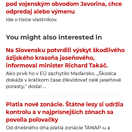
pod vojenským obvodom Javorina, chce
odpredaj alebo výmenu
Ide o tisíce vlastníkov.
You might also interested in
Na Slovensku potvrdili výskyt škodlivého
ázijského krasoňa jaseňového,
informoval minister Richard Takáč.
Ako prvé ho v EÚ zachytilo Maďarsko. „Škodca
dokáže v krátkom čase zlikvidovať celé jaseňové
porasty,“ dodal …
Platia nové zonácie. Štátne lesy si udržia
kontrolu a v najprísnejších zónach sa
povolia poľovačky
Od dnešného dňa platia zonácie TANAP-u a