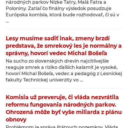
národných parkov Nízke Tatry, Malá Fatra a
Poloniny. Zatiaľ čo finálny výsledok posudzuje
Európska komisia, ktorá bude rozhodovať, či sú v
…
Lesy musíme sadiť inak, zmeny brzdí
predstava, že smrekový les je normálny a
správny, hovorí vedec Michal Bošeľa
Na sucho zo slovenských drevín najcitlivejšie
reaguje smrek a riziko ďalších kalamít je vysoké,
hovorí Michal Bošeľa, vedec a pedagóg z Lesníckej
fakulty Technickej univerzity vo …
Komisia už preveruje, či vláda nezvrátila
reformu fungovania národných parkov.
Ohrozená môže byť vyše miliarda z plánu
obnovy
Problémom je správa štátnych pozemkov. Vláda