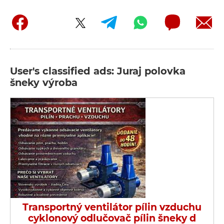
User's classified ads: Juraj polovka
šneky výroba
Transportný ventilátor pílin vzduchu
cyklonový odlučovač pílin šneky d