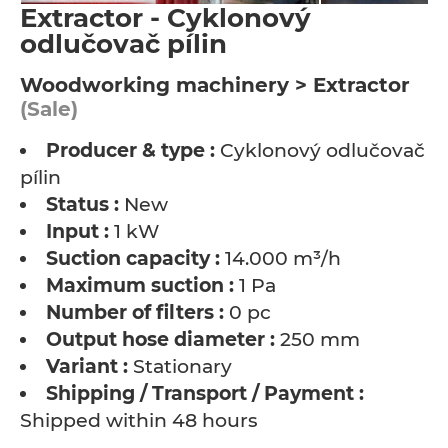
Extractor - Cyklonový
odlučovač pílin
Woodworking machinery > Extractor
(Sale)
Producer & type :
Cyklonový odlučovač
pílin
Status :
New
Input :
1 kW
Suction capacity :
14.000 m³/h
Maximum suction :
1 Pa
Number of filters :
0 pc
Output hose diameter :
250 mm
Variant :
Stationary
Shipping / Transport / Payment :
Shipped within 48 hours