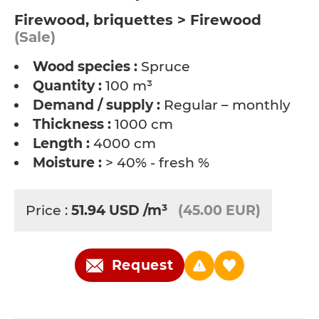
Firewood, briquettes > Firewood
(Sale)
Wood species :
Spruce
Quantity :
100 m³
Demand / supply :
Regular – monthly
Thickness :
1000 cm
Length :
4000 cm
Moisture :
> 40% - fresh %
Price :
51.94
USD
/m³
(45.00 EUR)
Request