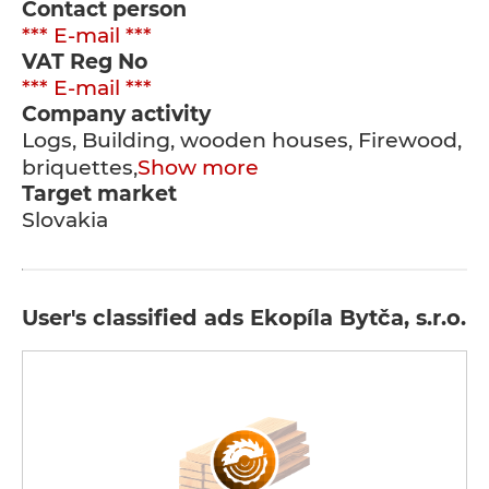
Contact person
*** E-mail ***
VAT Reg No
*** E-mail ***
Company activity
Logs, Building, wooden houses, Firewood,
briquettes,
Show more
Target market
Slovakia
User's classified ads Ekopíla Bytča, s.r.o.