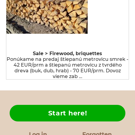
Sale > Firewood, briquettes
Ponúkame na predaj štiepanú metrovicu smrek -
42 EUR/prm a štiepanú metrovicu z tvrdého
dreva (buk, dub, hrab) - 70 EUR/prm. Dovoz
vieme zab …
Start here!
Log in
Forgotten