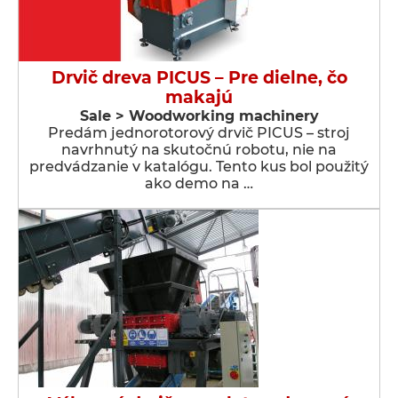
Drvič dreva PICUS – Pre dielne, čo
makajú
Sale > Woodworking machinery
Predám jednorotorový drvič PICUS – stroj
navrhnutý na skutočnú robotu, nie na
predvádzanie v katalógu. Tento kus bol použitý
ako demo na …