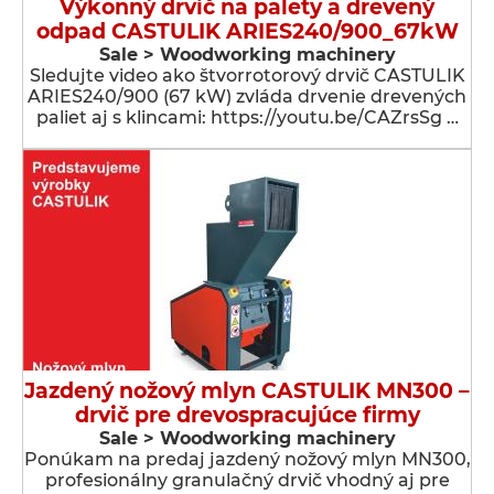
Výkonný drvič na palety a drevený
odpad CASTULIK ARIES240/900_67kW
Sale > Woodworking machinery
Sledujte video ako štvorrotorový drvič CASTULIK
ARIES240/900 (67 kW) zvláda drvenie drevených
paliet aj s klincami: https://youtu.be/CAZrsSg …
Jazdený nožový mlyn CASTULIK MN300 –
drvič pre drevospracujúce firmy
Sale > Woodworking machinery
Ponúkam na predaj jazdený nožový mlyn MN300,
profesionálny granulačný drvič vhodný aj pre