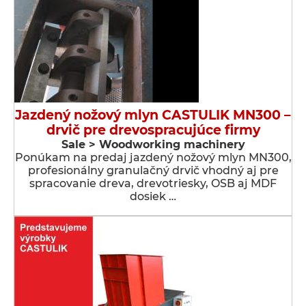
Jazdený nožový mlyn CASTULIK MN300 –
drvič pre drevospracujúce firmy
Sale > Woodworking machinery
Ponúkam na predaj jazdený nožový mlyn MN300,
profesionálny granulačný drvič vhodný aj pre
spracovanie dreva, drevotriesky, OSB aj MDF
dosiek …