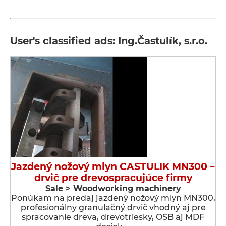
User's classified ads: Ing.Častulík, s.r.o.
Jazdený nožový mlyn CASTULIK MN300 –
drvič pre drevospracujúce firmy
Sale > Woodworking machinery
Ponúkam na predaj jazdený nožový mlyn MN300,
profesionálny granulačný drvič vhodný aj pre
spracovanie dreva, drevotriesky, OSB aj MDF