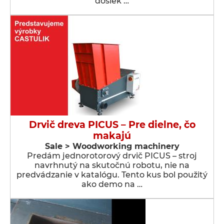
dosiek …
Drvič dreva PICUS – Pre dielne, čo
makajú
Sale > Woodworking machinery
Predám jednorotorový drvič PICUS – stroj
navrhnutý na skutočnú robotu, nie na
predvádzanie v katalógu. Tento kus bol použitý
ako demo na …