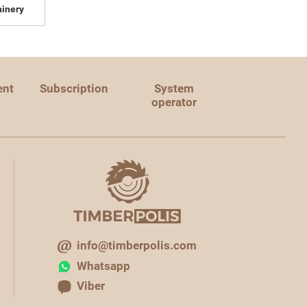
inery
ent
Subscription
System
operator
info@timberpolis.com
Whatsapp
Viber