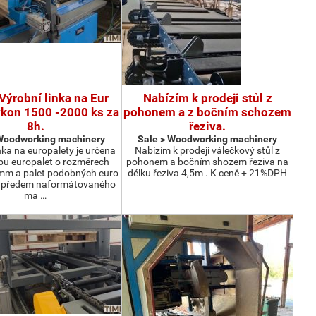
Výrobní linka na Eur
Nabízím k prodeji stůl z
ýkon 1500 -2000 ks za
pohonem a z bočním schozem
8h.
řeziva.
 Woodworking machinery
Sale > Woodworking machinery
nka na europalety je určena
Nabízím k prodeji válečkový stůl z
bu europalet o rozměrech
pohonem a bočním shozem řeziva na
m a palet podobných euro
délku řeziva 4,5m . K ceně + 21%DPH
z předem naformátovaného
ma …