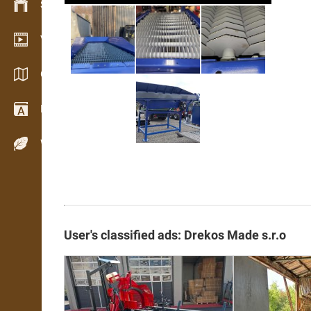
Stock management
Video showroom
Catalogs / Brochures
Dictionary
Wood Species
User's classified ads: Drekos Made s.r.o