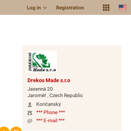
Log in
Registration
Drekos Made s.r.o
Jasenná 20
Jaroměř , Czech Republic
Koričanský
*** Phone ***
*** E-mail ***