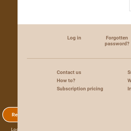
Log in
Forgotten
password?
Contact us
S
How to?
W
Subscription pricing
I
Registration
Log in