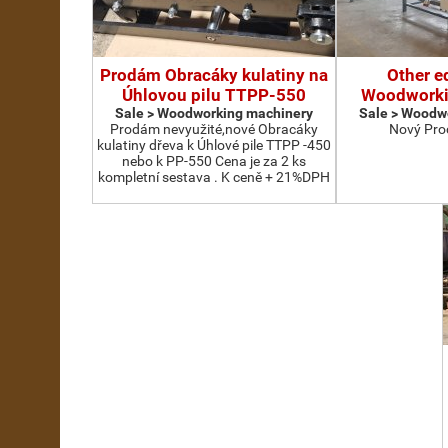
Prodám Obracáky kulatiny na
Other e
Úhlovou pilu TTPP-550
Woodworki
Sale > Woodworking machinery
Sale > Woodw
Prodám nevyužité,nové Obracáky
Nový Pro
kulatiny dřeva k Úhlové pile TTPP -450
nebo k PP-550 Cena je za 2 ks
kompletní sestava . K ceně + 21%DPH