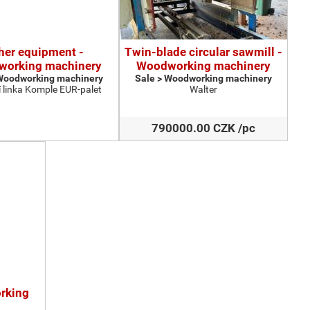
her equipment -
Twin-blade circular sawmill -
orking machinery
Woodworking machinery
 Woodworking machinery
Sale > Woodworking machinery
 linka Komple EUR-palet
Walter
790000.00 CZK /pc
orking