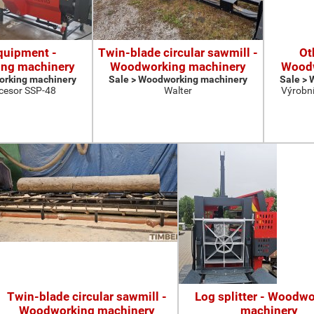
quipment -
Twin-blade circular sawmill -
Ot
ng machinery
Woodworking machinery
Woodw
orking machinery
Sale > Woodworking machinery
Sale >
cesor SSP-48
Walter
Výrobní
Twin-blade circular sawmill -
Log splitter - Woodw
Woodworking machinery
machinery