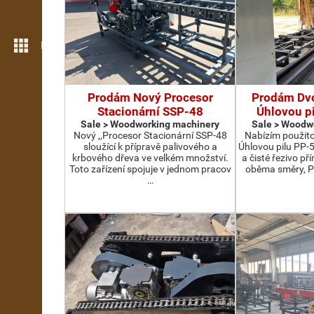
More features
Prodám Nový Procesor
Prodám Dv
Stacionární SSP-48
Úhlovou p
Sale > Woodworking machinery
Sale > Woodw
Nový ,,Procesor Stacionární SSP-48
Nabízím použit
sloužící k přípravě palivového a
Úhlovou pilu PP-
krbového dřeva ve velkém množství.
a čisté řezivo př
Toto zařízení spojuje v jednom pracov
oběma směry, P
…