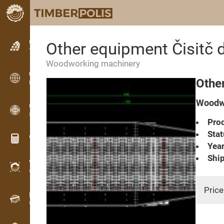
Classifieds
Other equipment Čisitč 
Text classifieds
Woodworking machinery
Classifieds
Other
International classifieds
Woodwo
OPTI-TIMB
Sawing patterns
Prod
Stat
Wood calculators
Year
Ship
WoodProfi
Wood volume with AI
Price
Recorder
Wood inventory in the field