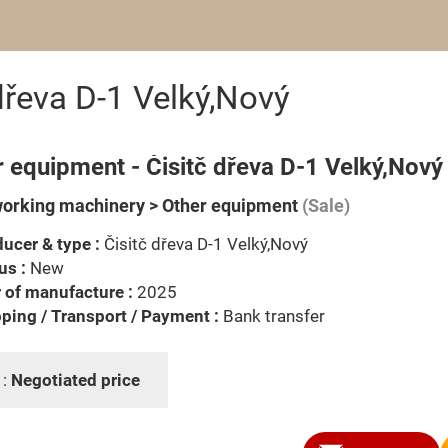
dřeva D-1 Velký,Nový
 equipment - Čisitč dřeva D-1 Velký,Nový
rking machinery > Other equipment
(Sale)
ucer & type :
Čisitč dřeva D-1 Velký,Nový
us :
New
 of manufacture :
2025
ping / Transport / Payment :
Bank transfer
 :
Negotiated price