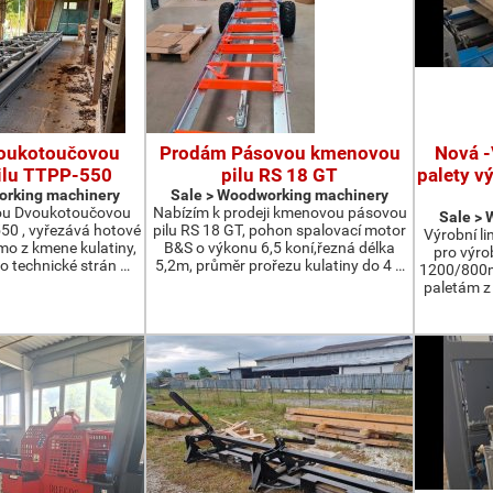
oukotoučovou
Prodám Pásovou kmenovou
Nová -
ilu TTPP-550
pilu RS 18 GT
palety v
orking machinery
Sale > Woodworking machinery
ou Dvoukotoučovou
Nabízím k prodeji kmenovou pásovou
Sale >
550 , vyřezává hotové
pilu RS 18 GT, pohon spalovací motor
Výrobní li
ímo z kmene kulatiny,
B&S o výkonu 6,5 koní,řezná délka
pro výro
o technické strán …
5,2m, průměr prořezu kulatiny do 4 …
1200/800m
paletám 