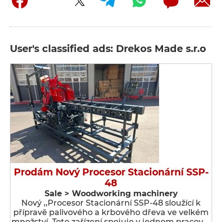
User's classified ads: Drekos Made s.r.o
Prodám Nový Procesor Stacionární SSP-
48
Sale > Woodworking machinery
Nový ,,Procesor Stacionární SSP-48 sloužící k
přípravě palivového a krbového dřeva ve velkém
množství. Toto zařízení spojuje v jednom pracov …