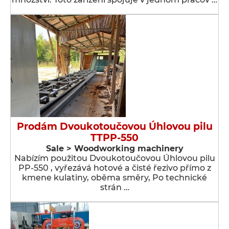
Prodám Dvoukotoučovou Úhlovou pilu
TTPP-550
Sale > Woodworking machinery
Nabízím použitou Dvoukotoučovou Úhlovou pilu
PP-550 , vyřezává hotové a čisté řezivo přímo z
kmene kulatiny, oběma směry, Po technické
strán …