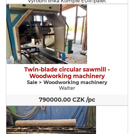
Výrobní linka Komple EUR-palet
Twin-blade circular sawmill -
Woodworking machinery
Sale > Woodworking machinery
Walter
790000.00 CZK /pc