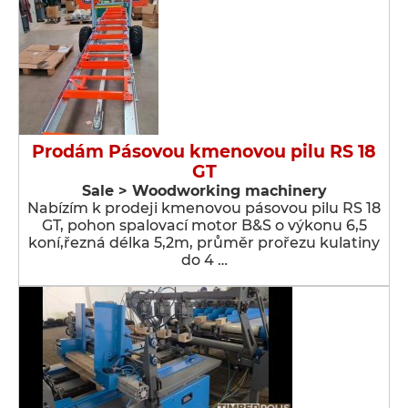
Prodám Pásovou kmenovou pilu RS 18
GT
Sale > Woodworking machinery
Nabízím k prodeji kmenovou pásovou pilu RS 18
GT, pohon spalovací motor B&S o výkonu 6,5
koní,řezná délka 5,2m, průměr prořezu kulatiny
do 4 …