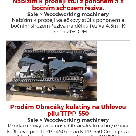
Nabízím k prodeji stůl z pohonem a z
bočním schozem řeziva.
Sale > Woodworking machinery
Nabízím k prodeji válečkový stůl z pohonem a
bočním shozem řeziva na délku řeziva 4,5m . K
ceně + 21%DPH
Prodám Obracáky kulatiny na Úhlovou
pilu TTPP-550
Sale > Woodworking machinery
Prodám nevyužité,nové Obracáky kulatiny dřeva
k Úhlové pile TTPP -450 nebo k PP-550 Cena je za