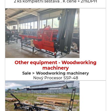
2 ks kompletní sestava . K ceně + 21%DPH
Other equipment - Woodworking
machinery
Sale > Woodworking machinery
Nový Procesor SSP-48