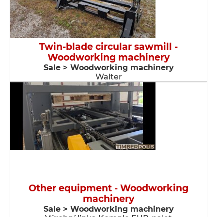
Twin-blade circular sawmill -
Woodworking machinery
Sale > Woodworking machinery
Walter
Other equipment - Woodworking
machinery
Sale > Woodworking machinery