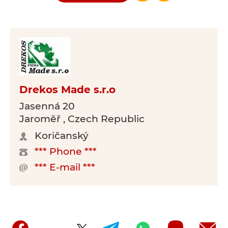
Drekos Made s.r.o
Jasenná 20
Jaroměř , Czech Republic
Koričanský
*** Phone ***
*** E-mail ***