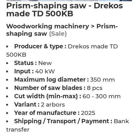
Prism-shaping saw - Drekos
made TD 500KB
Woodworking machinery > Prism-
shaping saw
(Sale)
Producer & type :
Drekos made TD
500KB
Status :
New
Input :
40 kW
Maximum log diameter :
350 mm
Number of saw blades :
8 pcs
Cut width (min-max) :
60 - 300 mm
Variant :
2 arbors
Year of manufacture :
2025
Shipping / Transport / Payment :
Bank
transfer