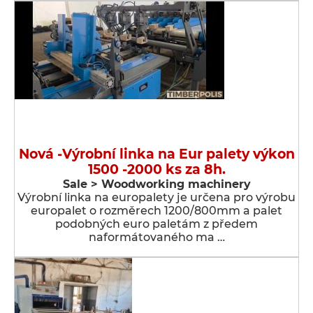
Nová -Výrobní linka na Eur palety výkon
1500 -2000 ks za 8h.
Sale > Woodworking machinery
Výrobní linka na europalety je určena pro výrobu
europalet o rozměrech 1200/800mm a palet
podobných euro paletám z předem
naformátovaného ma …