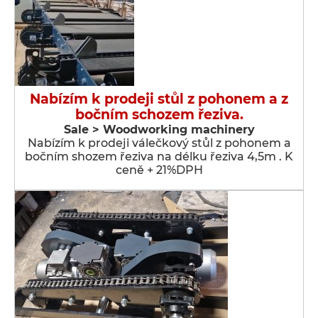
Nabízím k prodeji stůl z pohonem a z
bočním schozem řeziva.
Sale > Woodworking machinery
Nabízím k prodeji válečkový stůl z pohonem a
bočním shozem řeziva na délku řeziva 4,5m . K
ceně + 21%DPH