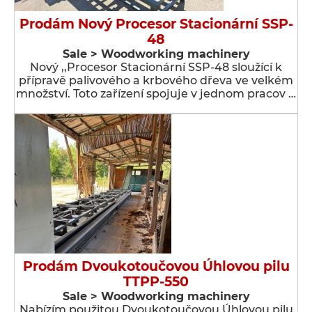
Prodám Nový Procesor Stacionární SSP-
48
Sale > Woodworking machinery
Nový ,,Procesor Stacionární SSP-48 sloužící k
přípravě palivového a krbového dřeva ve velkém
množství. Toto zařízení spojuje v jednom pracov …
Prodám Dvoukotoučovou Úhlovou pilu
TTPP-550
Sale > Woodworking machinery
Nabízím použitou Dvoukotoučovou Úhlovou pilu