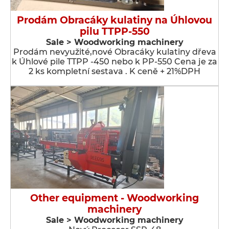
Prodám Obracáky kulatiny na Úhlovou
pilu TTPP-550
Sale > Woodworking machinery
Prodám nevyužité,nové Obracáky kulatiny dřeva
k Úhlové pile TTPP -450 nebo k PP-550 Cena je za
2 ks kompletní sestava . K ceně + 21%DPH
Other equipment - Woodworking
machinery
Sale > Woodworking machinery