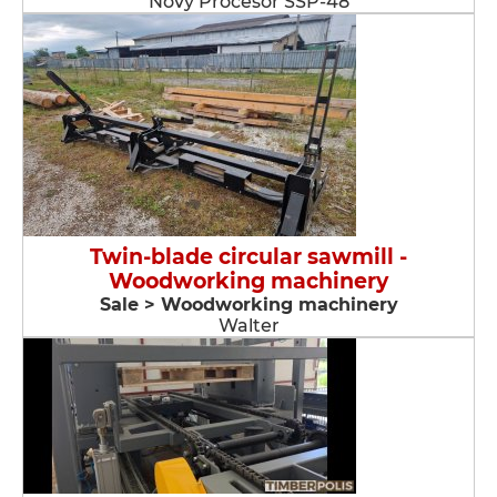
Nový Procesor SSP-48
Twin-blade circular sawmill -
Woodworking machinery
Sale > Woodworking machinery
Walter