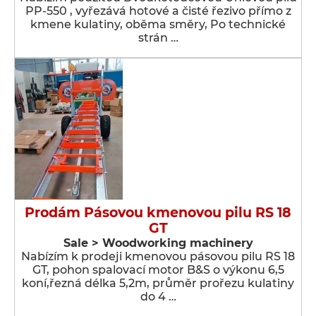
PP-550 , vyřezává hotové a čisté řezivo přímo z
kmene kulatiny, oběma směry, Po technické
strán …
Prodám Pásovou kmenovou pilu RS 18
GT
Sale > Woodworking machinery
Nabízím k prodeji kmenovou pásovou pilu RS 18
GT, pohon spalovací motor B&S o výkonu 6,5
koní,řezná délka 5,2m, průměr prořezu kulatiny
do 4 …