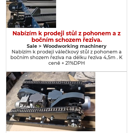
Nabízím k prodeji stůl z pohonem a z
bočním schozem řeziva.
Sale > Woodworking machinery
Nabízím k prodeji válečkový stůl z pohonem a
bočním shozem řeziva na délku řeziva 4,5m . K
ceně + 21%DPH