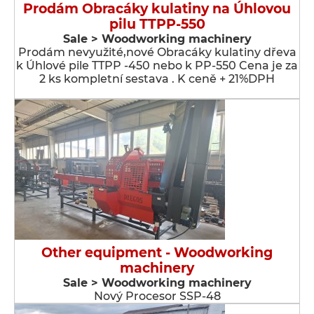
Prodám Obracáky kulatiny na Úhlovou
pilu TTPP-550
Sale > Woodworking machinery
Prodám nevyužité,nové Obracáky kulatiny dřeva
k Úhlové pile TTPP -450 nebo k PP-550 Cena je za
2 ks kompletní sestava . K ceně + 21%DPH
Other equipment - Woodworking
machinery
Sale > Woodworking machinery
Nový Procesor SSP-48