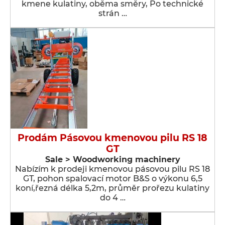
kmene kulatiny, oběma směry, Po technické
strán …
Prodám Pásovou kmenovou pilu RS 18
GT
Sale > Woodworking machinery
Nabízím k prodeji kmenovou pásovou pilu RS 18
GT, pohon spalovací motor B&S o výkonu 6,5
koní,řezná délka 5,2m, průměr prořezu kulatiny
do 4 …