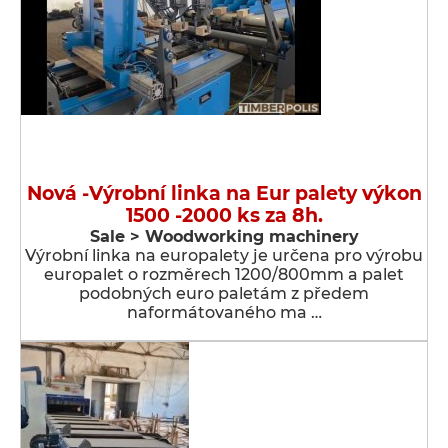
Nová -Výrobní linka na Eur palety výkon
1500 -2000 ks za 8h.
Sale > Woodworking machinery
Výrobní linka na europalety je určena pro výrobu
europalet o rozměrech 1200/800mm a palet
podobných euro paletám z předem
naformátovaného ma …