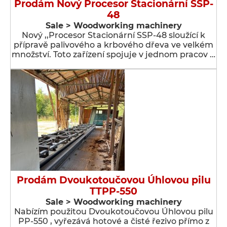
Prodám Nový Procesor Stacionární SSP-
48
Sale > Woodworking machinery
Nový ,,Procesor Stacionární SSP-48 sloužící k
přípravě palivového a krbového dřeva ve velkém
množství. Toto zařízení spojuje v jednom pracov …
Prodám Dvoukotoučovou Úhlovou pilu
TTPP-550
Sale > Woodworking machinery
Nabízím použitou Dvoukotoučovou Úhlovou pilu
PP-550 , vyřezává hotové a čisté řezivo přímo z