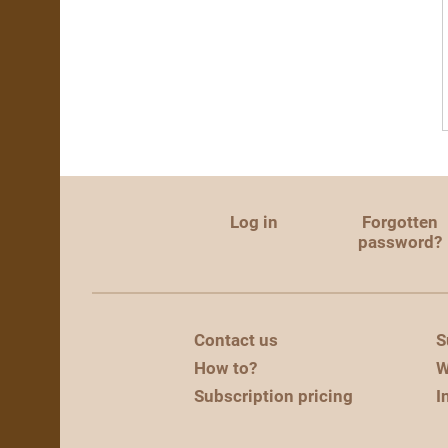
Log in
Forgotten
password?
Contact us
S
How to?
W
Subscription pricing
I