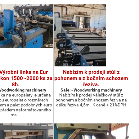
Výrobní linka na Eur
Nabízím k prodeji stůl z
ýkon 1500 -2000 ks za
pohonem a z bočním schozem
8h.
řeziva.
 Woodworking machinery
Sale > Woodworking machinery
nka na europalety je určena
Nabízím k prodeji válečkový stůl z
bu europalet o rozměrech
pohonem a bočním shozem řeziva na
m a palet podobných euro
délku řeziva 4,5m . K ceně + 21%DPH
z předem naformátovaného
ma …