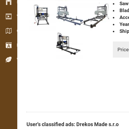
Stock management
Saw 
Blad
Video showroom
Acce
Year
Catalogs / Brochures
Ship
Dictionary
Price
Wood Species
User's classified ads: Drekos Made s.r.o