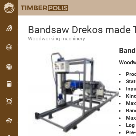
Classifieds
Bandsaw Drekos made T
Text classifieds
Woodworking machinery
Classifieds
Band
International classifieds
Woodw
OPTI-TIMB
Sawing patterns
Prod
Stat
Wood calculators
Inpu
Kind
WoodProfi
Max
Wood volume with AI
Ban
Max.
Recorder
Wood inventory in the field
Log 
Pre-