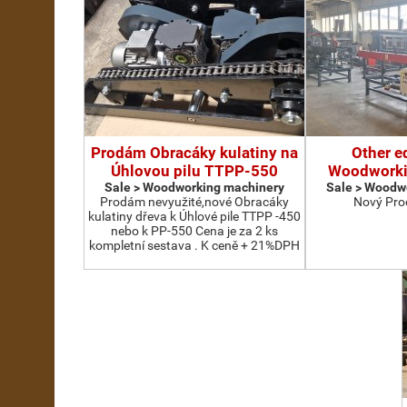
Prodám Obracáky kulatiny na
Other e
Úhlovou pilu TTPP-550
Woodworki
Sale > Woodworking machinery
Sale > Woodw
Prodám nevyužité,nové Obracáky
Nový Pro
kulatiny dřeva k Úhlové pile TTPP -450
nebo k PP-550 Cena je za 2 ks
kompletní sestava . K ceně + 21%DPH