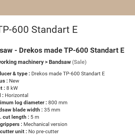
P-600 Standart E
saw - Drekos made TP-600 Standart E
orking machinery > Bandsaw
(Sale)
ucer & type :
Drekos made TP-600 Standart E
us :
New
t :
8 kW
 :
Horizontal
imum log diameter :
800 mm
dsaw blade width :
35 mm
 cut length :
5 m
grippers :
Mechanical version
cutter unit :
No pre-cutter