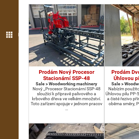
More features
Prodám Nový Procesor
Prodám Dv
Stacionární SSP-48
Úhlovou p
Sale > Woodworking machinery
Sale > Woodw
Nový ,,Procesor Stacionární SSP-48
Nabízím použit
sloužící k přípravě palivového a
Úhlovou pilu PP-
krbového dřeva ve velkém množství.
a čisté řezivo př
Toto zařízení spojuje v jednom pracov
oběma směry, P
…