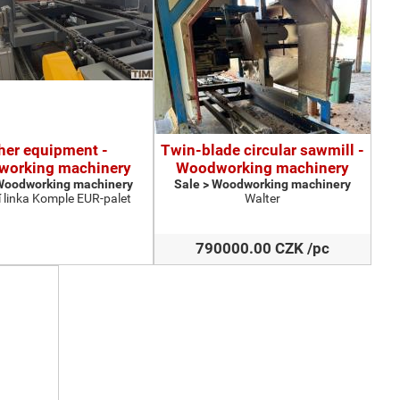
her equipment -
Twin-blade circular sawmill -
orking machinery
Woodworking machinery
 Woodworking machinery
Sale > Woodworking machinery
 linka Komple EUR-palet
Walter
790000.00 CZK /pc