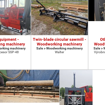
quipment -
Twin-blade circular sawmill -
Ot
ng machinery
Woodworking machinery
Woodw
orking machinery
Sale > Woodworking machinery
Sale >
cesor SSP-48
Walter
Výrobní