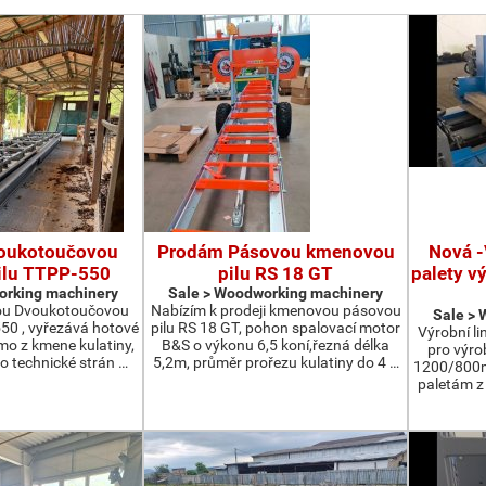
oukotoučovou
Prodám Pásovou kmenovou
Nová -
ilu TTPP-550
pilu RS 18 GT
palety v
orking machinery
Sale > Woodworking machinery
ou Dvoukotoučovou
Nabízím k prodeji kmenovou pásovou
Sale >
550 , vyřezává hotové
pilu RS 18 GT, pohon spalovací motor
Výrobní li
ímo z kmene kulatiny,
B&S o výkonu 6,5 koní,řezná délka
pro výro
o technické strán …
5,2m, průměr prořezu kulatiny do 4 …
1200/800m
paletám 