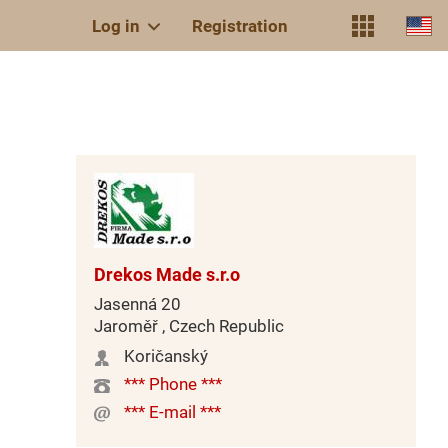
Log in
Registration
Drekos Made s.r.o
Jasenná 20
Jaroměř , Czech Republic
Koričanský
*** Phone ***
*** E-mail ***