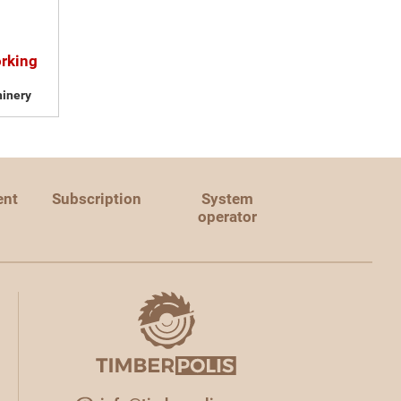
orking
inery
ent
Subscription
System
operator