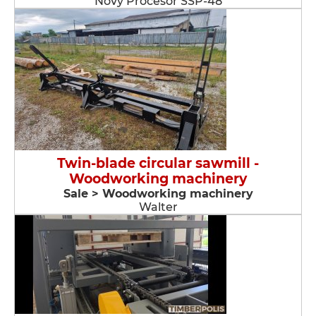
Nový Procesor SSP-48
Twin-blade circular sawmill -
Woodworking machinery
Sale > Woodworking machinery
Walter