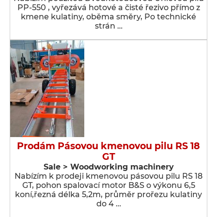
PP-550 , vyřezává hotové a čisté řezivo přímo z
kmene kulatiny, oběma směry, Po technické
strán …
Prodám Pásovou kmenovou pilu RS 18
GT
Sale > Woodworking machinery
Nabízím k prodeji kmenovou pásovou pilu RS 18
GT, pohon spalovací motor B&S o výkonu 6,5
koní,řezná délka 5,2m, průměr prořezu kulatiny
do 4 …