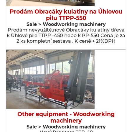
Prodám Obracáky kulatiny na Úhlovou
pilu TTPP-550
Sale > Woodworking machinery
Prodám nevyužité,nové Obracáky kulatiny dřeva
k Úhlové pile TTPP -450 nebo k PP-550 Cena je za
2 ks kompletní sestava . K ceně + 21%DPH
Other equipment - Woodworking
machinery
Sale > Woodworking machinery