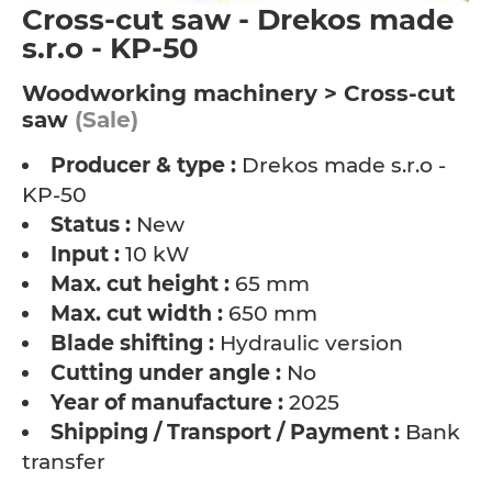
Cross-cut saw - Drekos made
s.r.o - KP-50
Woodworking machinery > Cross-cut
saw
(Sale)
Producer & type :
Drekos made s.r.o -
KP-50
Status :
New
Input :
10 kW
Max. cut height :
65 mm
Max. cut width :
650 mm
Blade shifting :
Hydraulic version
Cutting under angle :
No
Year of manufacture :
2025
Shipping / Transport / Payment :
Bank
transfer