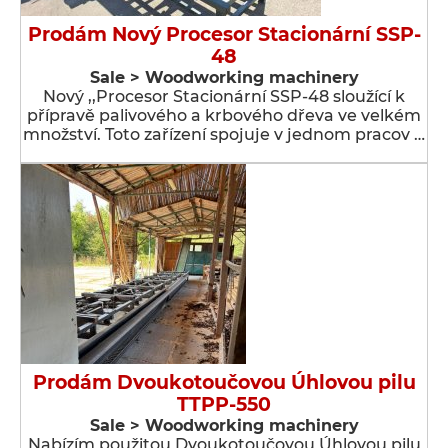
Prodám Nový Procesor Stacionární SSP-
48
Sale > Woodworking machinery
Nový ,,Procesor Stacionární SSP-48 sloužící k
přípravě palivového a krbového dřeva ve velkém
množství. Toto zařízení spojuje v jednom pracov …
Prodám Dvoukotoučovou Úhlovou pilu
TTPP-550
Sale > Woodworking machinery
Nabízím použitou Dvoukotoučovou Úhlovou pilu