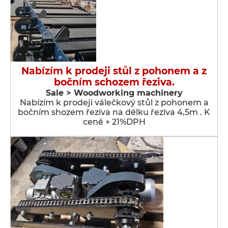
Nabízím k prodeji stůl z pohonem a z
bočním schozem řeziva.
Sale > Woodworking machinery
Nabízím k prodeji válečkový stůl z pohonem a
bočním shozem řeziva na délku řeziva 4,5m . K
ceně + 21%DPH