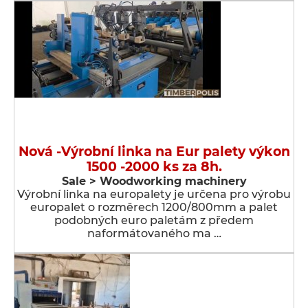
Nová -Výrobní linka na Eur palety výkon
1500 -2000 ks za 8h.
Sale > Woodworking machinery
Výrobní linka na europalety je určena pro výrobu
europalet o rozměrech 1200/800mm a palet
podobných euro paletám z předem
naformátovaného ma …