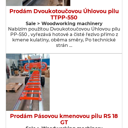
Prodám Dvoukotoučovou Úhlovou pilu
TTPP-550
Sale > Woodworking machinery
Nabízím použitou Dvoukotoučovou Úhlovou pilu
PP-550 , vyřezává hotové a čisté řezivo přímo z
kmene kulatiny, oběma směry, Po technické
strán …
Prodám Pásovou kmenovou pilu RS 18
GT