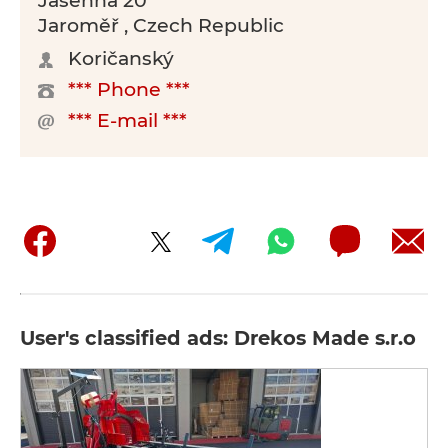
Jasenná 20
Jaroměř , Czech Republic
Koričanský
*** Phone ***
*** E-mail ***
User's classified ads: Drekos Made s.r.o