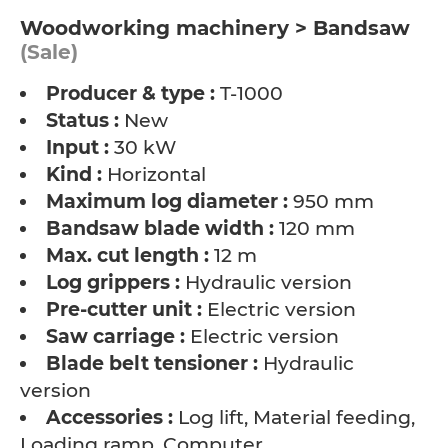
Woodworking machinery > Bandsaw
(Sale)
Producer & type :
T-1000
Status :
New
Input :
30 kW
Kind :
Horizontal
Maximum log diameter :
950 mm
Bandsaw blade width :
120 mm
Max. cut length :
12 m
Log grippers :
Hydraulic version
Pre-cutter unit :
Electric version
Saw carriage :
Electric version
Blade belt tensioner :
Hydraulic
version
Accessories :
Log lift, Material feeding,
Loading ramp, Computer