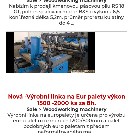
Sale > Woodworking machinery
Nabízím k prodeji kmenovou pásovou pilu RS 18
GT, pohon spalovací motor B&S o výkonu 6,5
koní,řezná délka 5,2m, průměr prořezu kulatiny
do 4 …
Nová -Výrobní linka na Eur palety výkon
1500 -2000 ks za 8h.
Sale > Woodworking machinery
Výrobní linka na europalety je určena pro výrobu
europalet o rozměrech 1200/800mm a palet
podobných euro paletám z předem
naformátovaného ma …