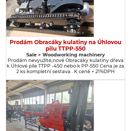
Prodám Obracáky kulatiny na Úhlovou
pilu TTPP-550
Sale > Woodworking machinery
Prodám nevyužité,nové Obracáky kulatiny dřeva
k Úhlové pile TTPP -450 nebo k PP-550 Cena je za
2 ks kompletní sestava . K ceně + 21%DPH