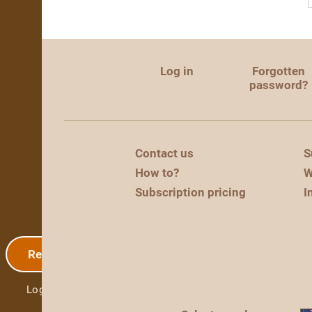
Log in
Forgotten
password?
Contact us
S
How to?
W
Subscription pricing
I
Registration
Log in