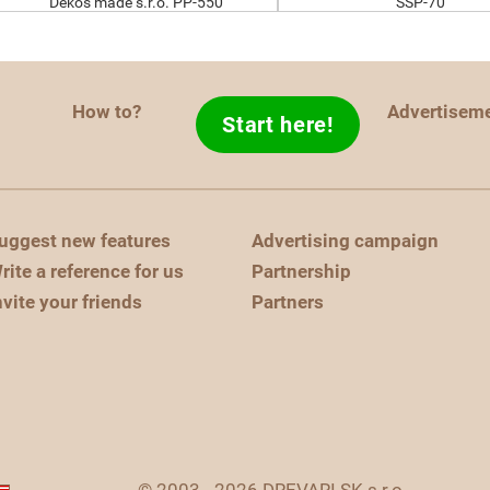
Dekos made s.r.o. PP-550
SSP-70
How to?
Advertisem
Start here!
uggest new features
Advertising campaign
rite a reference for us
Partnership
nvite your friends
Partners
© 2003 - 2026 DREVARI.SK s.r.o.