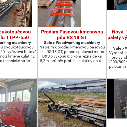
oukotoučovou
Prodám Pásovou kmenovou
Nová -
ilu TTPP-550
pilu RS 18 GT
palety v
orking machinery
Sale > Woodworking machinery
ou Dvoukotoučovou
Nabízím k prodeji kmenovou pásovou
Sale >
550 , vyřezává hotové
pilu RS 18 GT, pohon spalovací motor
Výrobní li
ímo z kmene kulatiny,
B&S o výkonu 6,5 koní,řezná délka
pro výro
o technické strán …
5,2m, průměr prořezu kulatiny do 4 …
1200/800m
paletám 