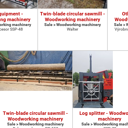
quipment -
Twin-blade circular sawmill -
Ot
ng machinery
Woodworking machinery
Woodw
orking machinery
Sale > Woodworking machinery
Sale >
cesor SSP-48
Walter
Výrobní
Twin-blade circular sawmill -
Log splitter - Woodw
Woodworking machinery
machinery
Sale > Woodworking machinery
Sale > Woodworking mach