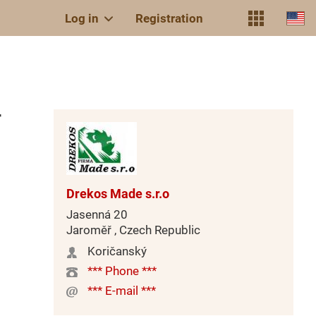
Log in
Registration
r
Drekos Made s.r.o
Jasenná 20
Jaroměř , Czech Republic
Koričanský
*** Phone ***
*** E-mail ***