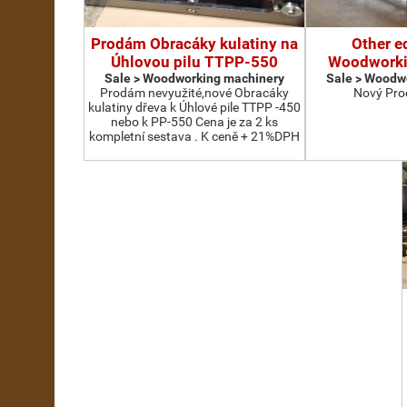
Prodám Obracáky kulatiny na
Other e
Úhlovou pilu TTPP-550
Woodworki
Sale > Woodworking machinery
Sale > Woodw
Prodám nevyužité,nové Obracáky
Nový Pro
kulatiny dřeva k Úhlové pile TTPP -450
nebo k PP-550 Cena je za 2 ks
kompletní sestava . K ceně + 21%DPH