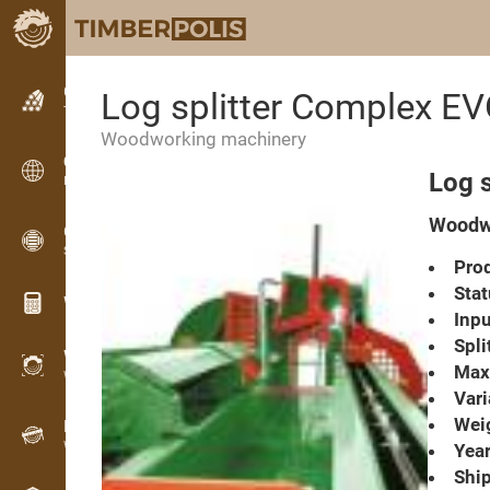
Classifieds
Log splitter Complex EV
Text classifieds
Woodworking machinery
Classifieds
Log 
International classifieds
Woodwo
OPTI-TIMB
Sawing patterns
Prod
Stat
Wood calculators
Inpu
Spli
WoodProfi
Max.
Wood volume with AI
Vari
Weig
Recorder
Wood inventory in the field
Year
Ship