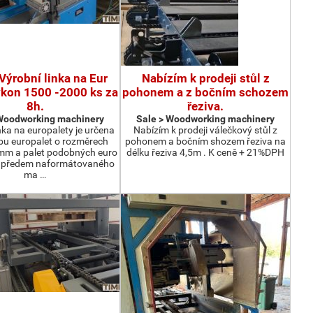
Výrobní linka na Eur
Nabízím k prodeji stůl z
ýkon 1500 -2000 ks za
pohonem a z bočním schozem
8h.
řeziva.
 Woodworking machinery
Sale > Woodworking machinery
nka na europalety je určena
Nabízím k prodeji válečkový stůl z
bu europalet o rozměrech
pohonem a bočním shozem řeziva na
m a palet podobných euro
délku řeziva 4,5m . K ceně + 21%DPH
z předem naformátovaného
ma …