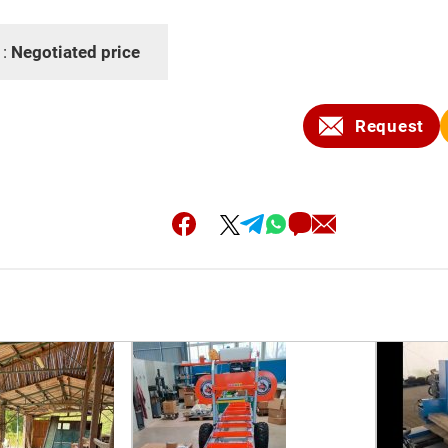
 :
Negotiated price
Request