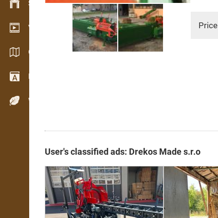
Stock management
Price
Video showroom
Catalogs / Brochures
Dictionary
Wood Species
User's classified ads: Drekos Made s.r.o