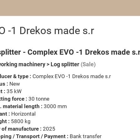
O -1 Drekos made s.r
splitter - Complex EVO -1 Drekos made s.
rking machinery > Log splitter
(Sale)
ucer & type :
Complex EVO -1 Drekos made s.r
us :
New
t :
35 kW
tting force :
30 tonne
 material length :
3000 mm
ant :
Horizontal
ht :
5800 kg
 of manufacture :
2025
ping / Transport / Payment :
Bank transfer