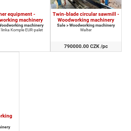
her equipment -
Twin-blade circular sawmill -
orking machinery
Woodworking machinery
 Woodworking machinery
Sale > Woodworking machinery
 linka Komple EUR-palet
Walter
790000.00 CZK /pc
orking
inery