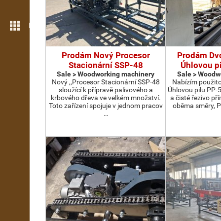
More features
Prodám Nový Procesor
Prodám Dv
Stacionární SSP-48
Úhlovou p
Sale > Woodworking machinery
Sale > Woodw
Nový ,,Procesor Stacionární SSP-48
Nabízím použit
sloužící k přípravě palivového a
Úhlovou pilu PP-
krbového dřeva ve velkém množství.
a čisté řezivo př
Toto zařízení spojuje v jednom pracov
oběma směry, P
…