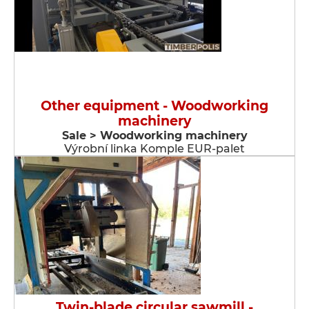
Other equipment - Woodworking
machinery
Sale > Woodworking machinery
Výrobní linka Komple EUR-palet
Twin-blade circular sawmill -