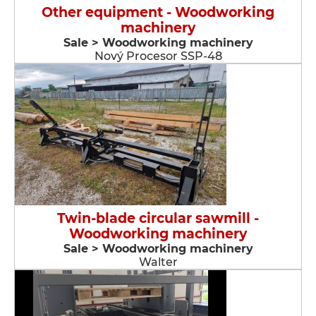
Other equipment - Woodworking
machinery
Sale > Woodworking machinery
Nový Procesor SSP-48
Twin-blade circular sawmill -
Woodworking machinery
Sale > Woodworking machinery
Walter