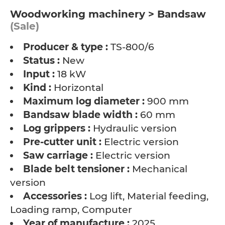
Woodworking machinery > Bandsaw
(Sale)
Producer & type :
TS-800/6
Status :
New
Input :
18 kW
Kind :
Horizontal
Maximum log diameter :
900 mm
Bandsaw blade width :
60 mm
Log grippers :
Hydraulic version
Pre-cutter unit :
Electric version
Saw carriage :
Electric version
Blade belt tensioner :
Mechanical
version
Accessories :
Log lift, Material feeding,
Loading ramp, Computer
Year of manufacture :
2025