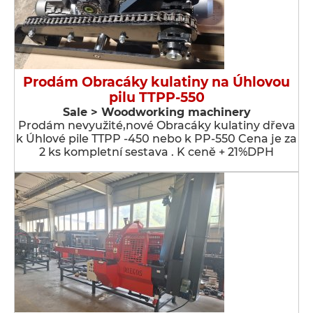
Prodám Obracáky kulatiny na Úhlovou
pilu TTPP-550
Sale > Woodworking machinery
Prodám nevyužité,nové Obracáky kulatiny dřeva
k Úhlové pile TTPP -450 nebo k PP-550 Cena je za
2 ks kompletní sestava . K ceně + 21%DPH