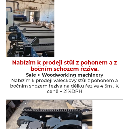
Nabízím k prodeji stůl z pohonem a z
bočním schozem řeziva.
Sale > Woodworking machinery
Nabízím k prodeji válečkový stůl z pohonem a
bočním shozem řeziva na délku řeziva 4,5m . K
ceně + 21%DPH