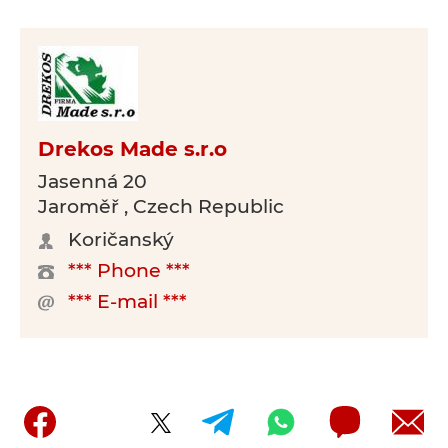
Drekos Made s.r.o
Jasenná 20
Jaroměř , Czech Republic
Koričanský
*** Phone ***
*** E-mail ***