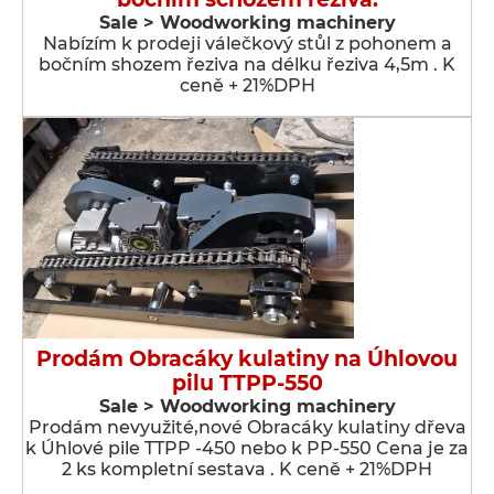
Sale > Woodworking machinery
Nabízím k prodeji válečkový stůl z pohonem a
bočním shozem řeziva na délku řeziva 4,5m . K
ceně + 21%DPH
Prodám Obracáky kulatiny na Úhlovou
pilu TTPP-550
Sale > Woodworking machinery
Prodám nevyužité,nové Obracáky kulatiny dřeva
k Úhlové pile TTPP -450 nebo k PP-550 Cena je za
2 ks kompletní sestava . K ceně + 21%DPH