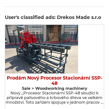
User's classified ads: Drekos Made s.r.o
Prodám Nový Procesor Stacionární SSP-
48
Sale > Woodworking machinery
Nový ,,Procesor Stacionární SSP-48 sloužící k
přípravě palivového a krbového dřeva ve velkém
množství. Toto zařízení spojuje v jednom pracov …