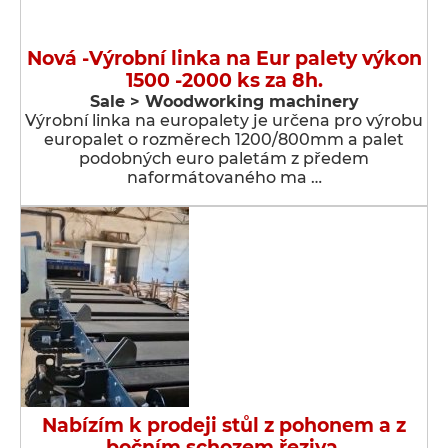
Nová -Výrobní linka na Eur palety výkon
1500 -2000 ks za 8h.
Sale > Woodworking machinery
Výrobní linka na europalety je určena pro výrobu
europalet o rozměrech 1200/800mm a palet
podobných euro paletám z předem
naformátovaného ma …
Nabízím k prodeji stůl z pohonem a z
bočním schozem řeziva.