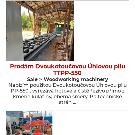
Prodám Dvoukotoučovou Úhlovou pilu
TTPP-550
Sale > Woodworking machinery
Nabízím použitou Dvoukotoučovou Úhlovou pilu
PP-550 , vyřezává hotové a čisté řezivo přímo z
kmene kulatiny, oběma směry, Po technické
strán …