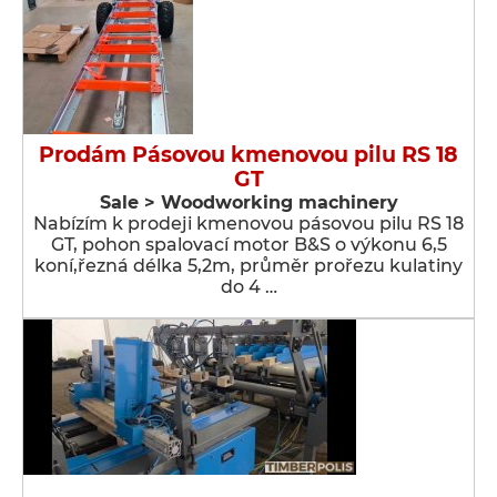
Prodám Pásovou kmenovou pilu RS 18
GT
Sale > Woodworking machinery
Nabízím k prodeji kmenovou pásovou pilu RS 18
GT, pohon spalovací motor B&S o výkonu 6,5
koní,řezná délka 5,2m, průměr prořezu kulatiny
do 4 …