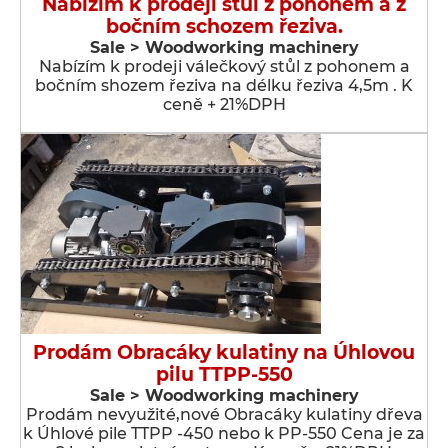
Nabízím k prodeji stůl z pohonem a z
bočním schozem řeziva.
Sale > Woodworking machinery
Nabízím k prodeji válečkový stůl z pohonem a
bočním shozem řeziva na délku řeziva 4,5m . K
ceně + 21%DPH
Prodám Obracáky kulatiny na Úhlovou
pilu TTPP-550
Sale > Woodworking machinery
Prodám nevyužité,nové Obracáky kulatiny dřeva
k Úhlové pile TTPP -450 nebo k PP-550 Cena je za