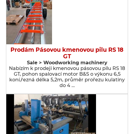
Prodám Pásovou kmenovou pilu RS 18
GT
Sale > Woodworking machinery
Nabízím k prodeji kmenovou pásovou pilu RS 18
GT, pohon spalovací motor B&S o výkonu 6,5
koní,řezná délka 5,2m, průměr prořezu kulatiny
do 4 …