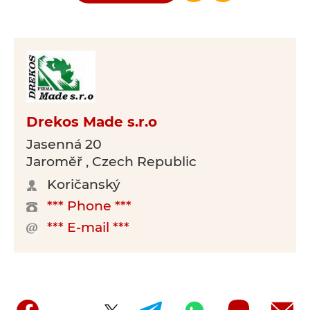
Drekos Made s.r.o
Jasenná 20
Jaroměř , Czech Republic
Koričanský
*** Phone ***
*** E-mail ***