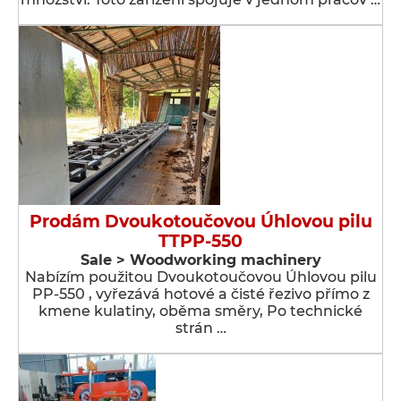
Prodám Dvoukotoučovou Úhlovou pilu
TTPP-550
Sale > Woodworking machinery
Nabízím použitou Dvoukotoučovou Úhlovou pilu
PP-550 , vyřezává hotové a čisté řezivo přímo z
kmene kulatiny, oběma směry, Po technické
strán …