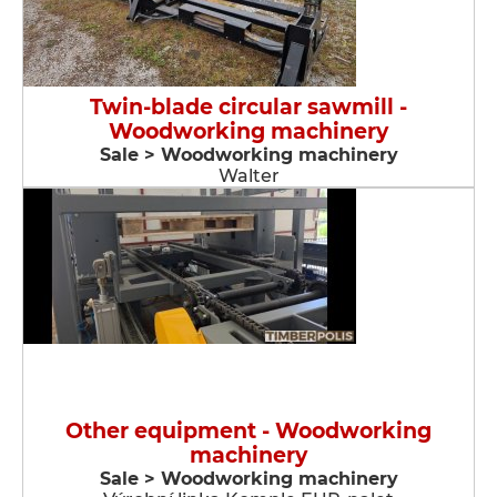
Twin-blade circular sawmill -
Woodworking machinery
Sale > Woodworking machinery
Walter
Other equipment - Woodworking
machinery
Sale > Woodworking machinery