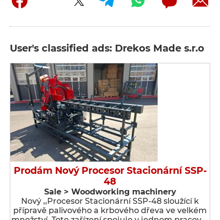
User's classified ads: Drekos Made s.r.o
Prodám Nový Procesor Stacionární SSP-
48
Sale > Woodworking machinery
Nový ,,Procesor Stacionární SSP-48 sloužící k
přípravě palivového a krbového dřeva ve velkém
množství. Toto zařízení spojuje v jednom pracov …