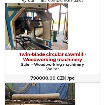
Výrobní linka Komple EUR-palet
Twin-blade circular sawmill -
Woodworking machinery
Sale > Woodworking machinery
Walter
790000.00 CZK /pc