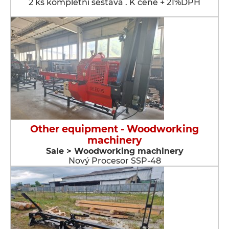
2 ks kompletní sestava . K ceně + 21%DPH
Other equipment - Woodworking
machinery
Sale > Woodworking machinery
Nový Procesor SSP-48