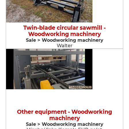
Twin-blade circular sawmill -
Woodworking machinery
Sale > Woodworking machinery
Walter
Other equipment - Woodworking
machinery
Sale > Woodworking machinery