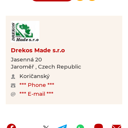
Drekos Made s.r.o
Jasenná 20
Jaroměř , Czech Republic
Koričanský
*** Phone ***
*** E-mail ***