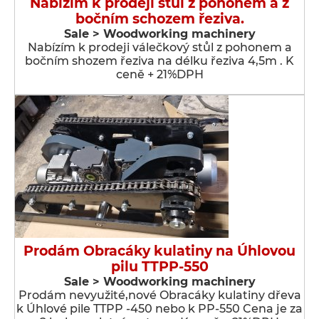
Nabízím k prodeji stůl z pohonem a z
bočním schozem řeziva.
Sale > Woodworking machinery
Nabízím k prodeji válečkový stůl z pohonem a
bočním shozem řeziva na délku řeziva 4,5m . K
ceně + 21%DPH
Prodám Obracáky kulatiny na Úhlovou
pilu TTPP-550
Sale > Woodworking machinery
Prodám nevyužité,nové Obracáky kulatiny dřeva
k Úhlové pile TTPP -450 nebo k PP-550 Cena je za