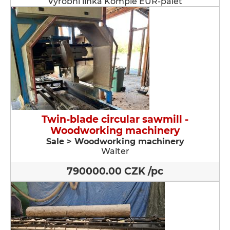
Výrobní linka Komple EUR-palet
Twin-blade circular sawmill -
Woodworking machinery
Sale > Woodworking machinery
Walter
790000.00 CZK /pc