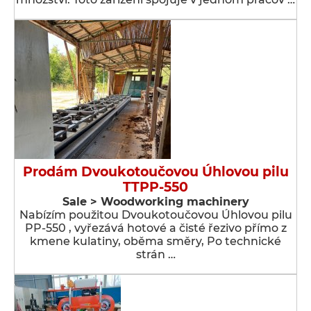
Prodám Dvoukotoučovou Úhlovou pilu
TTPP-550
Sale > Woodworking machinery
Nabízím použitou Dvoukotoučovou Úhlovou pilu
PP-550 , vyřezává hotové a čisté řezivo přímo z
kmene kulatiny, oběma směry, Po technické
strán …