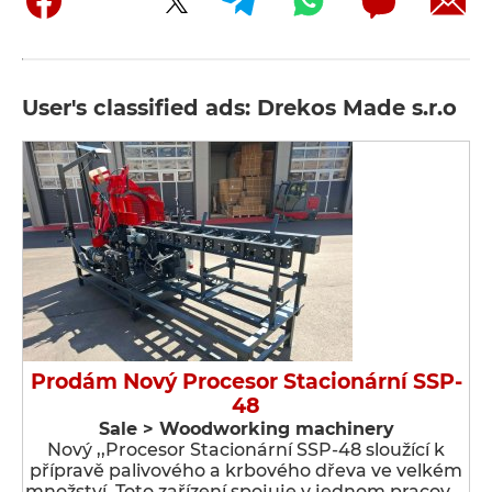
User's classified ads: Drekos Made s.r.o
Prodám Nový Procesor Stacionární SSP-
48
Sale > Woodworking machinery
Nový ,,Procesor Stacionární SSP-48 sloužící k
přípravě palivového a krbového dřeva ve velkém
množství. Toto zařízení spojuje v jednom pracov …