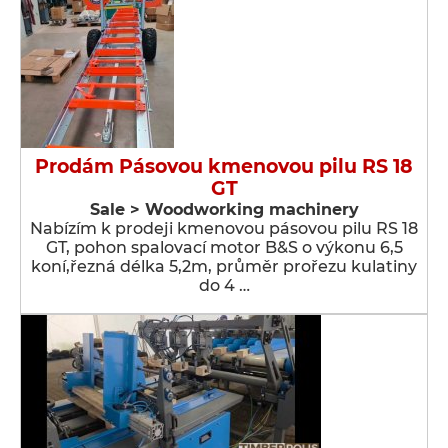
Prodám Pásovou kmenovou pilu RS 18
GT
Sale > Woodworking machinery
Nabízím k prodeji kmenovou pásovou pilu RS 18
GT, pohon spalovací motor B&S o výkonu 6,5
koní,řezná délka 5,2m, průměr prořezu kulatiny
do 4 …