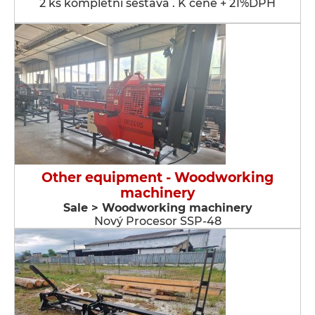
2 ks kompletní sestava . K ceně + 21%DPH
Other equipment - Woodworking
machinery
Sale > Woodworking machinery
Nový Procesor SSP-48