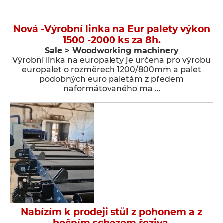
Nová -Výrobní linka na Eur palety výkon
1500 -2000 ks za 8h.
Sale > Woodworking machinery
Výrobní linka na europalety je určena pro výrobu
europalet o rozměrech 1200/800mm a palet
podobných euro paletám z předem
naformátovaného ma …
Nabízím k prodeji stůl z pohonem a z
bočním schozem řeziva.