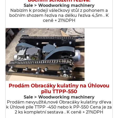
Sale > Woodworking machinery
Nabízím k prodeji válečkový stůl z pohonem a
bočním shozem řeziva na délku řeziva 4,5m . K
ceně + 21%DPH
Prodám Obracáky kulatiny na Úhlovou
pilu TTPP-550
Sale > Woodworking machinery
Prodám nevyužité,nové Obracáky kulatiny dřeva
k Úhlové pile TTPP -450 nebo k PP-550 Cena je za
2 ks kompletní sestava . K ceně + 21%DPH