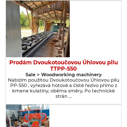
Prodám Dvoukotoučovou Úhlovou pilu
TTPP-550
Sale > Woodworking machinery
Nabízím použitou Dvoukotoučovou Úhlovou pilu
PP-550 , vyřezává hotové a čisté řezivo přímo z
kmene kulatiny, oběma směry, Po technické
strán …