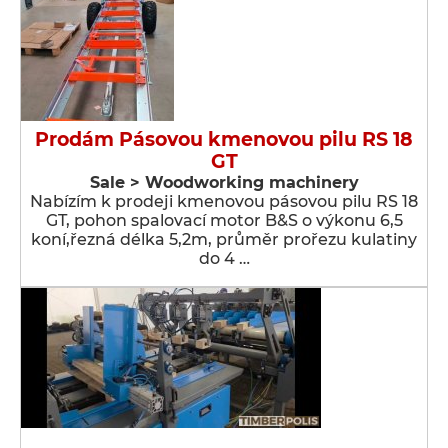
Prodám Pásovou kmenovou pilu RS 18
GT
Sale > Woodworking machinery
Nabízím k prodeji kmenovou pásovou pilu RS 18
GT, pohon spalovací motor B&S o výkonu 6,5
koní,řezná délka 5,2m, průměr prořezu kulatiny
do 4 …