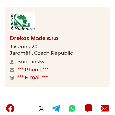
Drekos Made s.r.o
Jasenná 20
Jaroměř , Czech Republic
Koričanský
*** Phone ***
*** E-mail ***