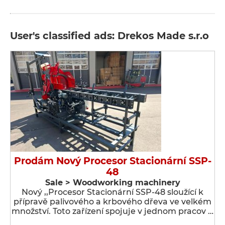
User's classified ads: Drekos Made s.r.o
Prodám Nový Procesor Stacionární SSP-
48
Sale > Woodworking machinery
Nový ,,Procesor Stacionární SSP-48 sloužící k
přípravě palivového a krbového dřeva ve velkém
množství. Toto zařízení spojuje v jednom pracov …