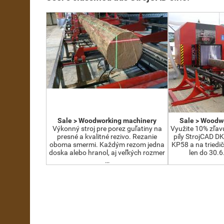
Sale > Woodworking machinery
Sale > Woodw
Výkonný stroj pre porez guľatiny na
Využite 10% zľav
presné a kvalitné rezivo. Rezanie
píly StrojCAD D
oboma smermi. Každým rezom jedna
KP58 a na triedič
doska alebo hranol, aj veľkých rozmer
len do 30.6
…