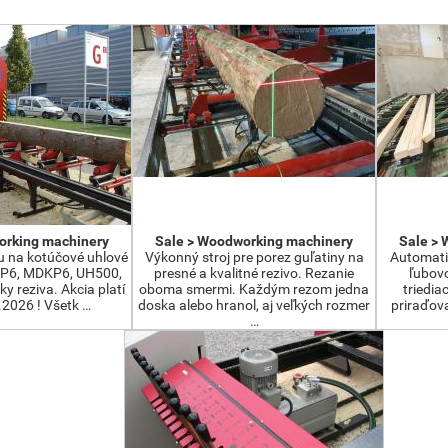
orking machinery
Sale > Woodworking machinery
Sale >
u na kotúčové uhlové
Výkonný stroj pre porez guľatiny na
Automatiz
KP6, MDKP6, UH500,
presné a kvalitné rezivo. Rezanie
ľubovo
ky reziva. Akcia platí
oboma smermi. Každým rezom jedna
triedia
.2026 ! Všetk …
doska alebo hranol, aj veľkých rozmer
priraďova
…