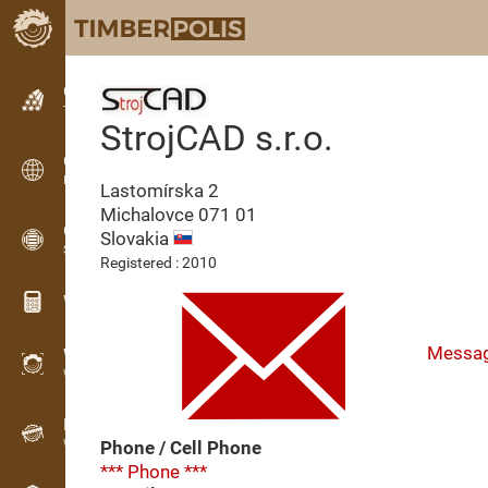
Classifieds
Text classifieds
StrojCAD s.r.o.
Classifieds
International classifieds
Lastomírska 2
Michalovce
071 01
OPTI-TIMB
Slovakia
Sawing patterns
Registered : 2010
Wood calculators
Messa
WoodProfi
Wood volume with AI
Recorder
Wood inventory in the field
Phone / Cell Phone
*** Phone ***