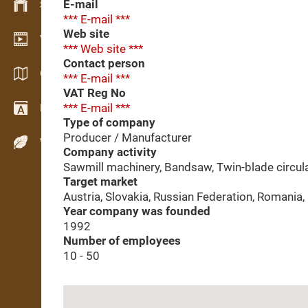
E-mail
Stock management
*** E-mail ***
Web site
Video showroom
*** Web site ***
Contact person
Catalogs / Brochures
*** E-mail ***
VAT Reg No
*** E-mail ***
Dictionary
Type of company
Producer / Manufacturer
Wood Species
Company activity
Sawmill machinery, Bandsaw, Twin-blade circul
Target market
Austria, Slovakia, Russian Federation, Romania,
Year company was founded
1992
Number of employees
10 - 50