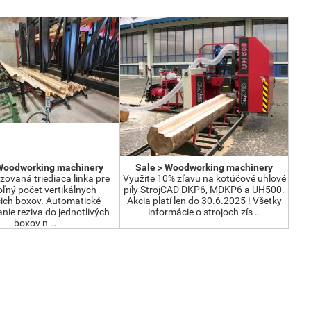
 Woodworking machinery
Sale > Woodworking machinery
ovaná triediaca linka pre
Využite 10% zľavu na kotúčové uhlové
ľný počet vertikálnych
píly StrojCAD DKP6, MDKP6 a UH500.
cich boxov. Automatické
Akcia platí len do 30.6.2025 ! Všetky
nie reziva do jednotlivých
informácie o strojoch zís …
boxov n …