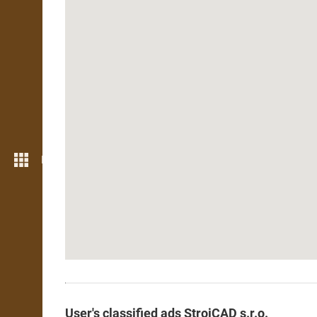
More features
User's classified ads StrojCAD s.r.o.