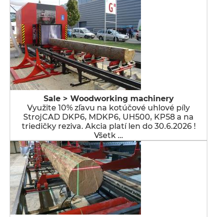
Sale > Woodworking machinery
Využite 10% zľavu na kotúčové uhlové píly
StrojCAD DKP6, MDKP6, UH500, KP58 a na
triedičky reziva. Akcia platí len do 30.6.2026 !
Všetk …