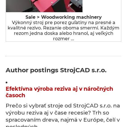
Sale > Woodworking machinery
Výkonný stroj pre porez guľatiny na presné a
kvalitné rezivo. Rezanie oboma smermi. Každým
rezom jedna doska alebo hranol, aj veľkých
rozmer …
Author postings StrojCAD s.r.o.
Efektívna výroba reziva aj v náročných
časoch
Prečo si vybrať stroje od StrojCAD s.r.o. na
výrobu reziva aj v čase recesie? Trh so
spracovaním dreva, najmä v Európe, čelí v
posledných …