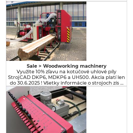
Sale > Woodworking machinery
Využite 10% zľavu na kotúčové uhlové píly
StrojCAD DKP6, MDKP6 a UH500. Akcia platí len
do 30.6.2025 ! Všetky informácie o strojoch zís …