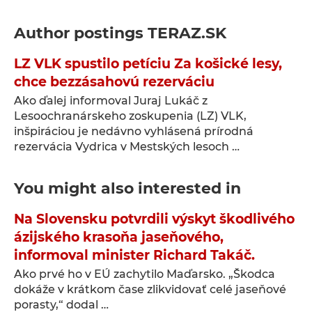
Author postings
TERAZ.SK
LZ VLK spustilo petíciu Za košické lesy,
chce bezzásahovú rezerváciu
Ako ďalej informoval Juraj Lukáč z
Lesoochranárskeho zoskupenia (LZ) VLK,
inšpiráciou je nedávno vyhlásená prírodná
rezervácia Vydrica v Mestských lesoch …
You might also interested in
Na Slovensku potvrdili výskyt škodlivého
ázijského krasoňa jaseňového,
informoval minister Richard Takáč.
Ako prvé ho v EÚ zachytilo Maďarsko. „Škodca
dokáže v krátkom čase zlikvidovať celé jaseňové
porasty,“ dodal …