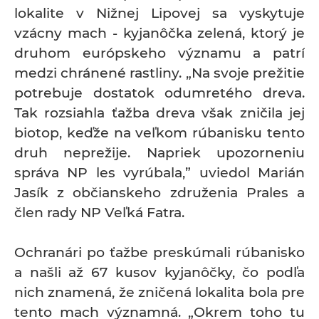
lokalite v Nižnej Lipovej sa vyskytuje
vzácny mach - kyjanôčka zelená, ktorý je
druhom európskeho významu a patrí
medzi chránené rastliny. „Na svoje prežitie
potrebuje dostatok odumretého dreva.
Tak rozsiahla ťažba dreva však zničila jej
biotop, keďže na veľkom rúbanisku tento
druh neprežije. Napriek upozorneniu
správa NP les vyrúbala,” uviedol Marián
Jasík z občianskeho združenia Prales a
člen rady NP Veľká Fatra.
Ochranári po ťažbe preskúmali rúbanisko
a našli až 67 kusov kyjanôčky, čo podľa
nich znamená, že zničená lokalita bola pre
tento mach významná. „Okrem toho tu