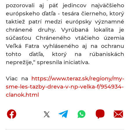
pozorovali aj päť jedincov najväčšieho
európskeho ďatľa - tesára čierneho, ktorý
taktiež patrí medzi európsky významné
chránené druhy. Vyrúbaná lokalita je
súčasťou Chráneného vtáčieho územia
Veľká Fatra vyhláseného aj na ochranu
tohto ďatľa, ktorý na rúbaniskách
neprežije,“ spresnila iniciatíva.
Viac na
https://www.teraz.sk/regiony/my-
sme-les-tazby-dreva-v-np-velka-f/954934-
clanok.html