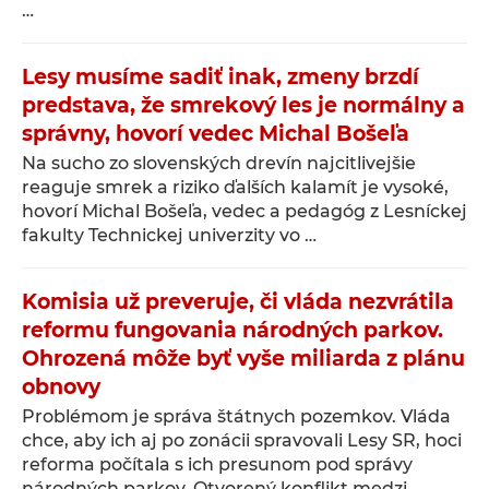
…
Lesy musíme sadiť inak, zmeny brzdí
predstava, že smrekový les je normálny a
správny, hovorí vedec Michal Bošeľa
Na sucho zo slovenských drevín najcitlivejšie
reaguje smrek a riziko ďalších kalamít je vysoké,
hovorí Michal Bošeľa, vedec a pedagóg z Lesníckej
fakulty Technickej univerzity vo …
Komisia už preveruje, či vláda nezvrátila
reformu fungovania národných parkov.
Ohrozená môže byť vyše miliarda z plánu
obnovy
Problémom je správa štátnych pozemkov. Vláda
chce, aby ich aj po zonácii spravovali Lesy SR, hoci
reforma počítala s ich presunom pod správy
národných parkov. Otvorený konflikt medzi …