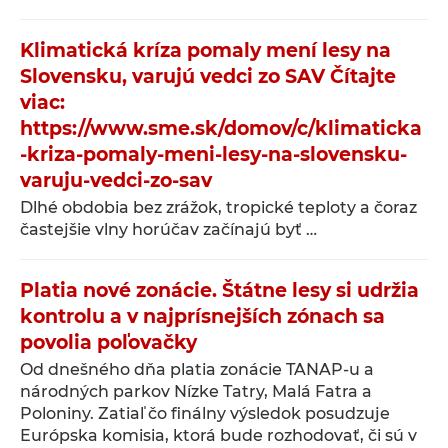
Klimatická kríza pomaly mení lesy na
Slovensku, varujú vedci zo SAV Čítajte
viac:
https://www.sme.sk/domov/c/klimaticka
-kriza-pomaly-meni-lesy-na-slovensku-
varuju-vedci-zo-sav
Dlhé obdobia bez zrážok, tropické teploty a čoraz
častejšie vlny horúčav začínajú byť …
Platia nové zonácie. Štátne lesy si udržia
kontrolu a v najprísnejších zónach sa
povolia poľovačky
Od dnešného dňa platia zonácie TANAP-u a
národných parkov Nízke Tatry, Malá Fatra a
Poloniny. Zatiaľ čo finálny výsledok posudzuje
Európska komisia, ktorá bude rozhodovať, či sú v