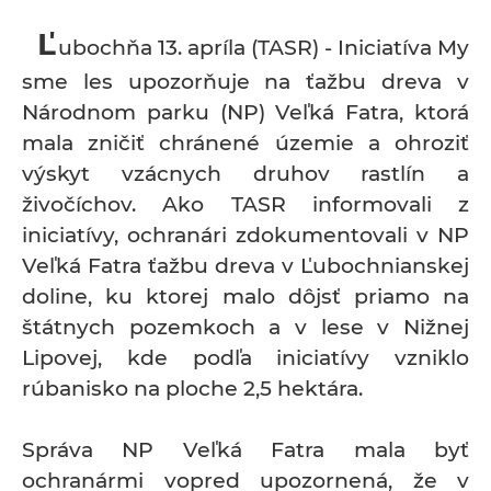
Ľ
ubochňa 13. apríla (TASR) - Iniciatíva My
sme les upozorňuje na ťažbu dreva v
Národnom parku (NP) Veľká Fatra, ktorá
mala zničiť chránené územie a ohroziť
výskyt vzácnych druhov rastlín a
živočíchov. Ako TASR informovali z
iniciatívy, ochranári zdokumentovali v NP
Veľká Fatra ťažbu dreva v Ľubochnianskej
doline, ku ktorej malo dôjsť priamo na
štátnych pozemkoch a v lese v Nižnej
Lipovej, kde podľa iniciatívy vzniklo
rúbanisko na ploche 2,5 hektára.
Správa NP Veľká Fatra mala byť
ochranármi vopred upozornená, že v