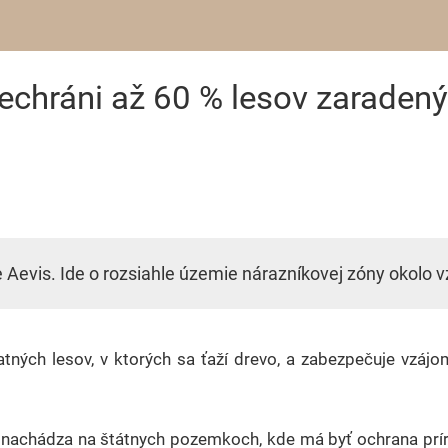
echráni až 60 % lesov zaradený
 Aevis. Ide o rozsiahle územie nárazníkovej zóny okolo 
ných lesov, v ktorých sa ťaží drevo, a zabezpečuje vzájom
 nachádza na štátnych pozemkoch, kde má byť ochrana príro