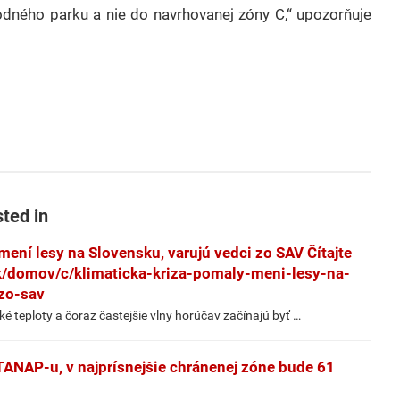
dného parku a nie do navrhovanej zóny C,“ upozorňuje
sted in
mení lesy na Slovensku, varujú vedci zo SAV Čítajte
k/domov/c/klimaticka-kriza-pomaly-meni-lesy-na-
zo-sav
ké teploty a čoraz častejšie vlny horúčav začínajú byť …
TANAP-u, v najprísnejšie chránenej zóne bude 61