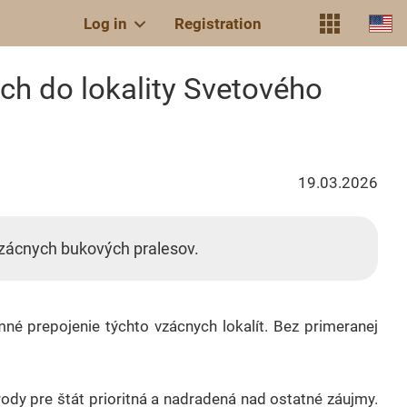
Log in
Registration
ch do lokality Svetového
19.03.2026
vzácnych bukových pralesov.
né prepojenie týchto vzácnych lokalít. Bez primeranej
dy pre štát prioritná a nadradená nad ostatné záujmy.