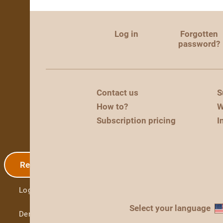
Log in
Forgotten
password?
Contact us
S
How to?
W
Subscription pricing
I
Registration
Log in
Select your language
Demo