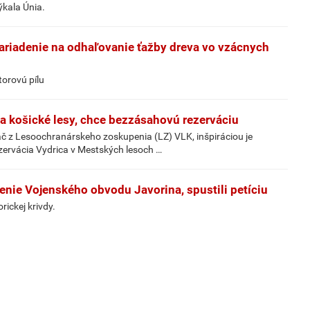
ýkala Únia.
zariadenie na odhaľovanie ťažby dreva vo vzácnych
orovú pílu
Za košické lesy, chce bezzásahovú rezerváciu
áč z Lesoochranárskeho zoskupenia (LZ) VLK, inšpiráciou je
zervácia Vydrica v Mestských lesoch …
enie Vojenského obvodu Javorina, spustili petíciu
rickej krivdy.