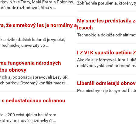
ov Nízke Tatry, Malá Fatra a Poloniny.
Zohľadnila porušenia, ktoré vyt
orá bude rozhodovať, či sú v …
My sme les predstavila 
a, že smrekový les je normálny a
lesoch
Technológia dokáže odhaliť mot
 a riziko ďalších kalamít je vysoké,
 Technickej univerzity vo …
LZ VLK spustilo petíciu 
Ako ďalej informoval Juraj Luk
formu fungovania národných
nedávno vyhlásená prírodná re
lánu obnovy
ch aj po zonácii spravovali Lesy SR,
Liberáli odmietajú obnov
ch parkov. Otvorený konflikt medzi …
Pre miestnych je to symbol histo
– s nedostatočnou ochranou
ila k 200 existujúcim hektárom
ektárov pre nové zjazdovky či …