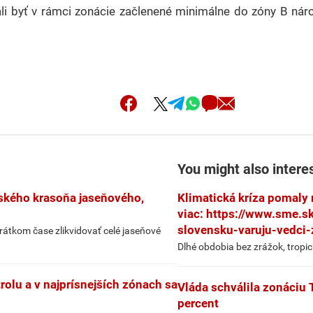
i byť v rámci zonácie začlenené minimálne do zóny B náro
You might also intere
jského krasoňa jaseňového,
Klimatická kríza pomaly 
viac: https://www.sme.s
slovensku-varuju-vedci-
rátkom čase zlikvidovať celé jaseňové
Dlhé obdobia bez zrážok, tropic
trolu a v najprísnejších zónach sa
Vláda schválila zonáciu 
percent