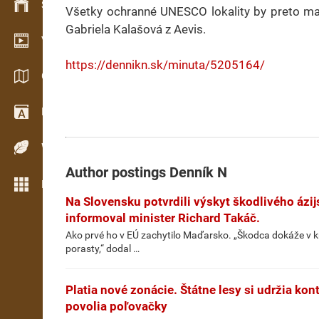
Stock management
Všetky ochranné UNESCO lokality by preto mal
Gabriela Kalašová z Aevis.
Video showroom
https://dennikn.sk/minuta/5205164/
Catalogs / Brochures
Dictionary
Wood Species
Author postings
Denník N
More features
Na Slovensku potvrdili výskyt škodlivého ázi
informoval minister Richard Takáč.
Ako prvé ho v EÚ zachytilo Maďarsko. „Škodca dokáže v k
porasty,“ dodal …
Platia nové zonácie. Štátne lesy si udržia kon
povolia poľovačky