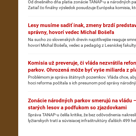
Od dnešného dňa platia zonácie TANAP-u a národných park
Zatiaľ čo finálny výsledok posudzuje Európska komisia, kt
Lesy musíme sadiť inak, zmeny brzdí predstav
správny, hovorí vedec Michal Bošeľa
Na sucho zo slovenských drevín najcitlivejšie reaguje smrek
hovorí Michal Bošeľa, vedec a pedagóg z Lesníckej fakulty
Komisia už preveruje, či vláda nezvrátila re
parkov. Ohrozená môže byť vyše miliarda z p
Problémom je správa štátnych pozemkov. Vláda chce, aby i
hoci reforma počítala s ich presunom pod správy národný
Zonácie národných parkov smerujú na vládu 
starých lesov a podfukom so zjazdovkami
Správa TANAP-u čelila kritike, že bez odôvodnenia nakresl
lyžiarskych tratí a súvisiacej infraštruktúry ďalších 499 h