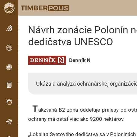
Classifieds
Návrh zonácie Polonín n
Text classifieds
dedičstva UNESCO
Classifieds
International classifieds
Denník N
OPTI-TIMB
Sawing patterns
Ukázala analýza ochranárskej organizácie
Wood calculators
WoodProfi
Wood volume with AI
T
akzvaná B2 zóna oddeľuje pralesy od ostat
ochrany má ostať viac ako 9200 hektárov.
Recorder
Wood inventory in the field
„Lokalita Svetového dedičstva sa v Poloninách