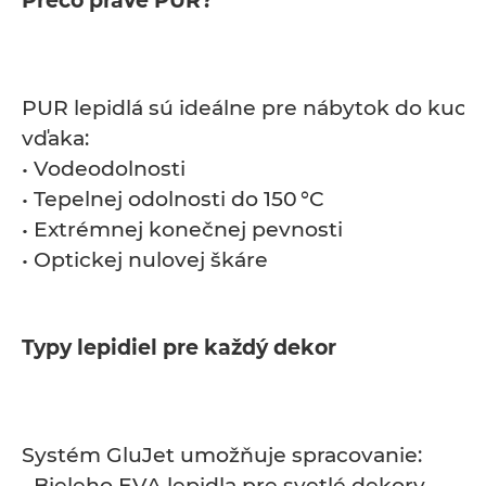
Prečo práve PUR?
PUR lepidlá sú ideálne pre nábytok do kuch
vďaka:
• Vodeodolnosti
• Tepelnej odolnosti do 150 °C
• Extrémnej konečnej pevnosti
• Optickej nulovej škáre
Typy lepidiel pre každý dekor
Systém GluJet umožňuje spracovanie:
• Bieleho EVA lepidla pre svetlé dekory