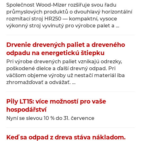
Společnost Wood-Mizer rozšiřuje svou řadu
průmyslových produktů o dvouhlavý horizontální
rozmítací stroj HR250 — kompaktní, vysoce
výkonný stroj vyvinutý pro výrobce palet a …
Drvenie drevených paliet a dreveného
odpadu na energetickú štiepku
Pri výrobe drevených paliet vznikajú odrezky,
poškodené dielce a ďalší drevný odpad. Pri
väčšom objeme výroby už nestačí materiál iba
zhromažďovať a odvážať. …
Pily LT15: více možností pro vaše
hospodářství
Nyní se slevou 10 % do 31. července
Keď sa odpad z dreva stáva nákladom.