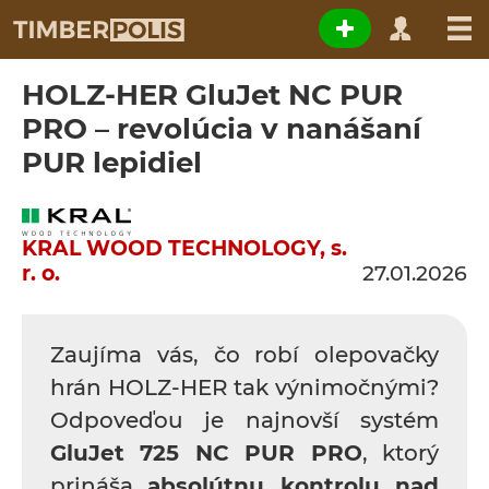
HOLZ-HER GluJet NC PUR
PRO – revolúcia v nanášaní
PUR lepidiel
KRAL WOOD TECHNOLOGY, s.
r. o.
27.01.2026
Zaujíma vás, čo robí olepovačky
hrán HOLZ-HER tak výnimočnými?
Odpoveďou je najnovší systém
GluJet 725 NC PUR PRO
, ktorý
prináša
absolútnu kontrolu nad