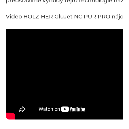
predstavíme výhody tejto technológie naživ
Video HOLZ-HER GluJet NC PUR PRO nájdet