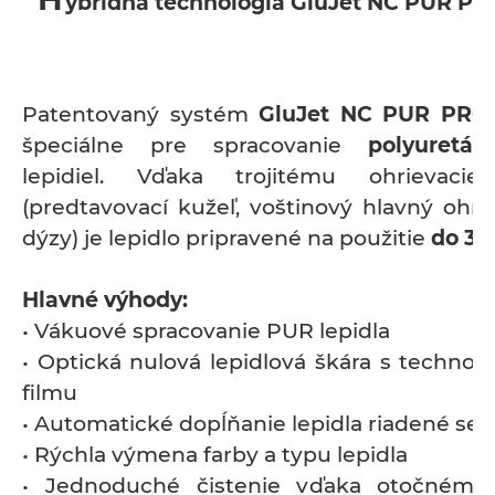
ybridná technológia GluJet NC PUR PR
Patentovaný systém
GluJet NC PUR PRO
špeciálne pre spracovanie
polyuretá
lepidiel. Vďaka trojitému ohrievaci
(predtavovací kužeľ, voštinový hlavný ohri
dýzy) je lepidlo pripravené na použitie
do 3 
Hlavné výhody:
• Vákuové spracovanie PUR lepidla
• Optická nulová lepidlová škára s technol
filmu
• Automatické dopĺňanie lepidla riadené se
• Rýchla výmena farby a typu lepidla
• Jednoduché čistenie vďaka otočném