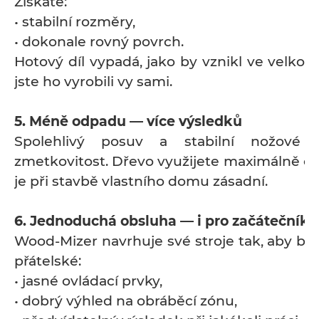
Získáte:
• stabilní rozměry,
• dokonale rovný povrch.
Hotový díl vypadá, jako by vznikl ve velko
jste ho vyrobili vy sami.
5. Méně odpadu — více výsledků
Spolehlivý posuv a stabilní nožové h
zmetkovitost. Dřevo využijete maximálně ef
je při stavbě vlastního domu zásadní.
6. Jednoduchá obsluha — i pro začátečníky
Wood-Mizer navrhuje své stroje tak, aby by
přátelské:
• jasné ovládací prvky,
• dobrý výhled na obráběcí zónu,