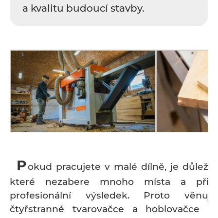
a kvalitu budoucí stavby.
P
okud pracujete v malé dílně, je důležité
které nezabere mnoho místa a přit
profesionální výsledek. Proto věnuj
čtyřstranné tvarovačce a hoblovačce 