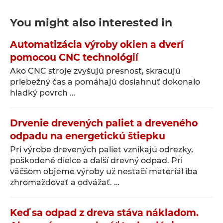
You might also interested in
Automatizácia výroby okien a dverí
pomocou CNC technológií
Ako CNC stroje zvyšujú presnosť, skracujú
priebežný čas a pomáhajú dosiahnuť dokonalo
hladký povrch …
Drvenie drevených paliet a dreveného
odpadu na energetickú štiepku
Pri výrobe drevených paliet vznikajú odrezky,
poškodené dielce a ďalší drevný odpad. Pri
väčšom objeme výroby už nestačí materiál iba
zhromažďovať a odvážať. …
Keď sa odpad z dreva stáva nákladom.