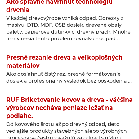
Ako správne navrhnúť technológiu
drvenia
V každej drevovýrobe vzniká odpad. Odrezky z
masívu, DTD, MDF, OSB dosiek, drevené obaly,
palety, papierové dutinky či drevný prach. Mnohé
firmy riešia tento problém rovnako – odpad …
Presné rezanie dreva a veľkoplošných
materiálov
Ako dosiahnuť čistý rez, presné formátovanie
dosiek a profesionálny výsledok bez poškodenia …
RUF Briketovanie kovov a dreva - väčšina
výrobcov necháva peniaze ležať na
podlahe.
Od kovového šrotu až po drevný odpad, tieto
vedľajšie produkty stavebných alebo výrobných
procesov sa často považujú za odpad s nízkou