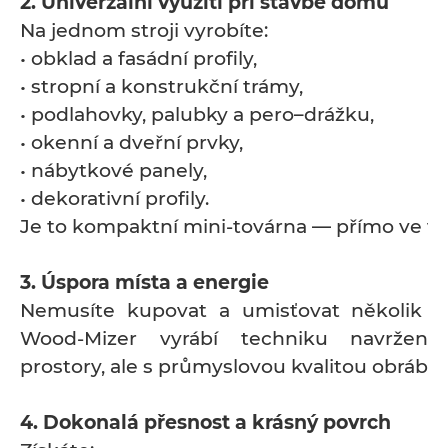
2. Univerzální využití při stavbě domu
Na jednom stroji vyrobíte:
• obklad a fasádní profily,
• stropní a konstrukční trámy,
• podlahovky, palubky a pero–drážku,
• okenní a dveřní prvky,
• nábytkové panely,
• dekorativní profily.
Je to kompaktní mini-továrna — přímo ve vaš
3. Úspora místa a energie
Nemusíte kupovat a umisťovat několik ve
Wood-Mizer vyrábí techniku navržen
prostory, ale s průmyslovou kvalitou obráběn
4. Dokonalá přesnost a krásný povrch