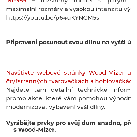
MP365
– rozšířený model s pátým v
maximální rozměry a vysokou intenzitu výro
https://youtu.be/p64uKYNCM5s
Připraveni posunout svou dílnu na vyšší úr
Navštivte webové stránky Wood-Mizer a zj
čtyřstranných tvarovačkách a hoblovačkách 
Najdete tam detailní technické informa
promo akce, které vám pomohou výhodněj
modernizovat vybavení vaší dílny.
Vyrábějte prvky pro svůj dům snadno, přesn
— s Wood-Mizer.