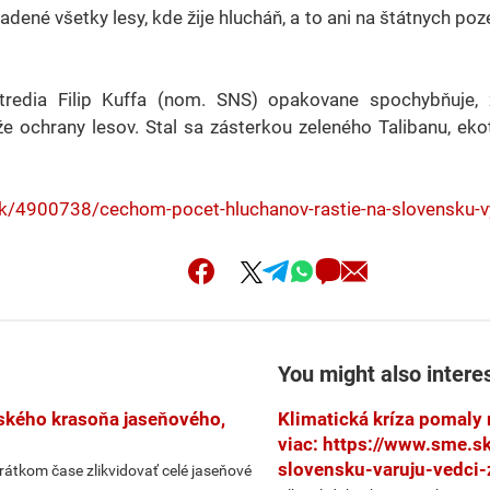
adené všetky lesy, kde žije hlucháň, a to ani na štátnych po
stredia Filip Kuffa (nom. SNS) opakovane spochybňuje, 
že ochrany lesov. Stal sa zásterkou zeleného Talibanu, ek
sk/4900738/cechom-pocet-hluchanov-rastie-na-slovensku-vy
You might also intere
jského krasoňa jaseňového,
Klimatická kríza pomaly 
viac: https://www.sme.s
slovensku-varuju-vedci-
rátkom čase zlikvidovať celé jaseňové