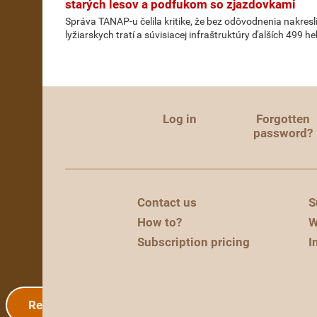
starých lesov a podfukom so zjazdovkami
Správa TANAP-u čelila kritike, že bez odôvodnenia nakresl
lyžiarskych tratí a súvisiacej infraštruktúry ďalších 499 h
Log in
Forgotten
password?
Contact us
S
How to?
W
Subscription pricing
I
Registration