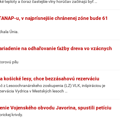
ké teploty a čoraz častejšie vlny horúčav začínajú byť …
TANAP-u, v najprísnejšie chránenej zóne bude 61
ýkala Únia.
zariadenie na odhaľovanie ťažby dreva vo vzácnych
orovú pílu
Za košické lesy, chce bezzásahovú rezerváciu
áč z Lesoochranárskeho zoskupenia (LZ) VLK, inšpiráciou je
zervácia Vydrica v Mestských lesoch …
enie Vojenského obvodu Javorina, spustili petíciu
rickej krivdy.