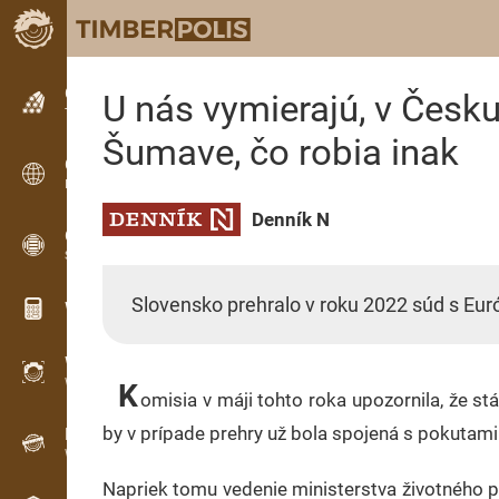
Classifieds
U nás vymierajú, v Česku
Text classifieds
Šumave, čo robia inak
Classifieds
International classifieds
Denník N
OPTI-TIMB
Sawing patterns
Slovensko prehralo v roku 2022 súd s Eu
Wood calculators
WoodProfi
Wood volume with AI
K
omisia v máji tohto roka upozornila, že st
by v prípade prehry už bola spojená s pokutami
Recorder
Wood inventory in the field
Napriek tomu vedenie ministerstva životného 