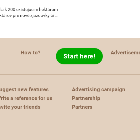
ila k 200 existujúcim hektárom
ektárov pre nové zjazdovky či …
How to?
Advertisem
Start here!
uggest new features
Advertising campaign
rite a reference for us
Partnership
nvite your friends
Partners