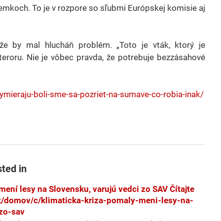
zemkoch. To je v rozpore so sľubmi Európskej komisie aj
že by mal hlucháň problém. „Toto je vták, ktorý je
oteroru. Nie je vôbec pravda, že potrebuje bezzásahové
mieraju-boli-sme-sa-pozriet-na-sumave-co-robia-inak/
sted in
mení lesy na Slovensku, varujú vedci zo SAV Čítajte
k/domov/c/klimaticka-kriza-pomaly-meni-lesy-na-
zo-sav