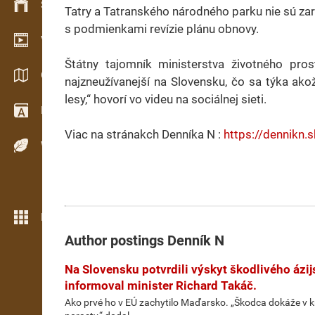
Stock management
Tatry a Tatranského národného parku nie sú zar
s podmienkami revízie plánu obnovy.
Video showroom
Štátny tajomník ministerstva životného pro
Catalogs / Brochures
najzneužívanejší na Slovensku, čo sa týka ako
lesy,“ hovorí vo videu na sociálnej sieti.
Dictionary
Viac na stránakch Denníka N :
https://dennikn.
Wood Species
More features
Author postings
Denník N
Na Slovensku potvrdili výskyt škodlivého ázi
informoval minister Richard Takáč.
Ako prvé ho v EÚ zachytilo Maďarsko. „Škodca dokáže v k