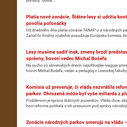
porasty,“ dodal …
Platia nové zonácie. Štátne lesy si udržia kon
povolia poľovačky
Od dnešného dňa platia zonácie TANAP-u a národných park
Zatiaľ čo finálny výsledok posudzuje Európska komisia, kt
Lesy musíme sadiť inak, zmeny brzdí predstav
správny, hovorí vedec Michal Bošeľa
Na sucho zo slovenských drevín najcitlivejšie reaguje smrek
hovorí Michal Bošeľa, vedec a pedagóg z Lesníckej fakulty
Komisia už preveruje, či vláda nezvrátila re
parkov. Ohrozená môže byť vyše miliarda z p
Problémom je správa štátnych pozemkov. Vláda chce, aby i
hoci reforma počítala s ich presunom pod správy národný
Zonácie národných parkov smerujú na vládu 