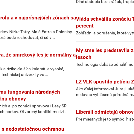
Dlhé obdobia bez zrážok, tropic
trolu a v najprísnejších zónach sa
Vláda schválila zonáciu 
percent
ov Nízke Tatry, Malá Fatra a Poloniny.
Zohľadnila porušenia, ktoré vyt
orá bude rozhodovať, či sú v …
My sme les predstavila 
a, že smrekový les je normálny a
lesoch
Technológia dokáže odhaliť mot
 a riziko ďalších kalamít je vysoké,
 Technickej univerzity vo …
LZ VLK spustilo petíciu 
Ako ďalej informoval Juraj Luk
formu fungovania národných
nedávno vyhlásená prírodná re
lánu obnovy
ch aj po zonácii spravovali Lesy SR,
Liberáli odmietajú obnov
ch parkov. Otvorený konflikt medzi …
Pre miestnych je to symbol histo
– s nedostatočnou ochranou