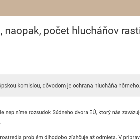
, naopak, počet hlucháňov rasti
rópskou komisiou, dôvodom je ochrana hlucháňa hôrneho
ále neplníme rozsudok Súdneho dvora EÚ, ktorý nás zaväzuje
.
prostredia problém dlhodobo zľahčuje až odmieta. V pripra