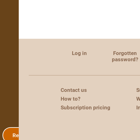
Log in
Forgotten
password?
Contact us
S
How to?
W
Subscription pricing
I
Registration