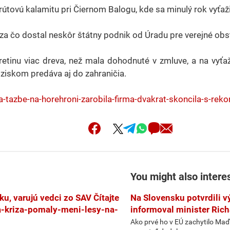
útovú kalamitu pri Čiernom Balogu, kde sa minulý rok vyťaž
 za čo dostal neskôr štátny podnik od Úradu pre verejné ob
retinu viac dreva, než mala dohodnuté v zmluve, a na vyťa
ziskom predáva aj do zahraničia.
-tazbe-na-horehroni-zarobila-firma-dvakrat-skoncila-s-rek
You might also intere
u, varujú vedci zo SAV Čítajte
Na Slovensku potvrdili v
a-kriza-pomaly-meni-lesy-na-
informoval minister Rich
Ako prvé ho v EÚ zachytilo Maď