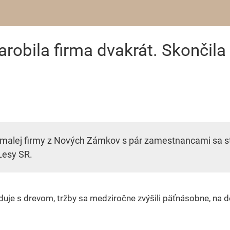
arobila firma dvakrát. Skončil
malej firmy z Nových Zámkov s pár zamestnancami sa sta
Lesy SR.
je s drevom, tržby sa medziročne zvýšili päťnásobne, na de