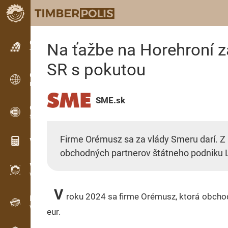
Classifieds
Na ťažbe na Horehroní z
Text classifieds
SR s pokutou
Classifieds
International classifieds
SME.sk
OPTI-TIMB
Sawing patterns
Firme Orémusz sa za vlády Smeru darí. Z 
Wood calculators
obchodných partnerov štátneho podniku 
WoodProfi
Wood volume with AI
V
roku 2024 sa firme Orémusz, ktorá obchodu
Recorder
Wood inventory in the field
eur.