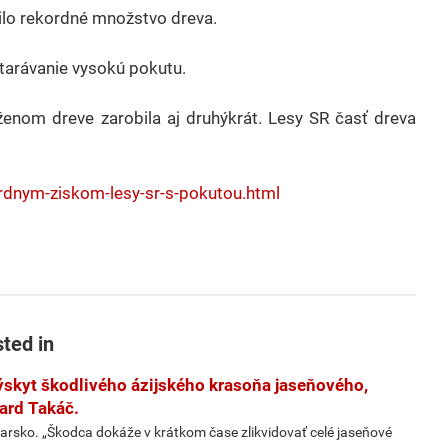
ilo rekordné množstvo dreva.
starávanie vysokú pokutu.
ženom dreve zarobila aj druhýkrát. Lesy SR časť dreva
ordnym-ziskom-lesy-sr-s-pokutou.html
sted in
ýskyt škodlivého ázijského krasoňa jaseňového,
ard Takáč.
arsko. „Škodca dokáže v krátkom čase zlikvidovať celé jaseňové