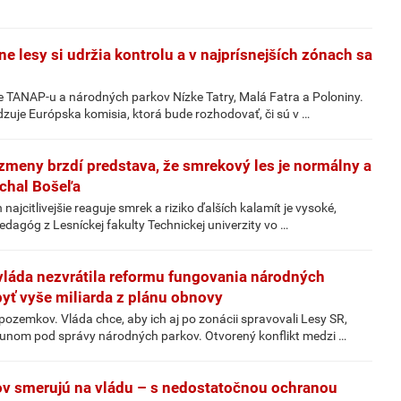
ne lesy si udržia kontrolu a v najprísnejších zónach sa
 TANAP-u a národných parkov Nízke Tatry, Malá Fatra a Poloniny.
dzuje Európska komisia, ktorá bude rozhodovať, či sú v …
zmeny brzdí predstava, že smrekový les je normálny a
ichal Bošeľa
ajcitlivejšie reaguje smrek a riziko ďalších kalamít je vysoké,
edagóg z Lesníckej fakulty Technickej univerzity vo …
 vláda nezvrátila reformu fungovania národných
yť vyše miliarda z plánu obnovy
ozemkov. Vláda chce, aby ich aj po zonácii spravovali Lesy SR,
esunom pod správy národných parkov. Otvorený konflikt medzi …
v smerujú na vládu – s nedostatočnou ochranou