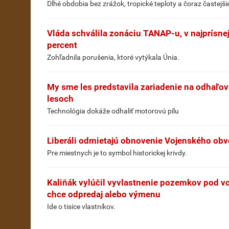
Dlhé obdobia bez zrážok, tropické teploty a čoraz častejši
Vláda schválila zonáciu TANAP-u, v najprísne
percent
Zohľadnila porušenia, ktoré vytýkala Únia.
My sme les predstavila zariadenie na odhaľo
lesoch
Technológia dokáže odhaliť motorovú pílu
Liberáli odmietajú obnovenie Vojenského obvo
Pre miestnych je to symbol historickej krivdy.
Kaliňák vylúčil vyvlastnenie pozemkov pod 
chce odpredaj alebo výmenu
Ide o tisíce vlastníkov.