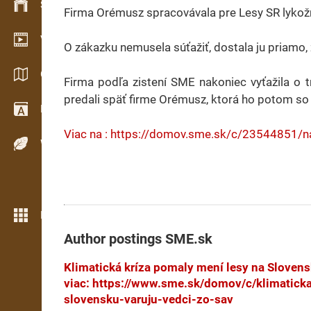
Stock management
Firma Orémusz spracovávala pre Lesy SR lykožr
Video showroom
O zákazku nemusela súťažiť, dostala ju priamo,
Catalogs / Brochures
Firma podľa zistení SME nakoniec vyťažila o t
predali späť firme Orémusz, ktorá ho potom so 
Dictionary
Viac na : https://domov.sme.sk/c/23544851/na
Wood Species
More features
Author postings
SME.sk
Klimatická kríza pomaly mení lesy na Slovensk
viac: https://www.sme.sk/domov/c/klimatick
slovensku-varuju-vedci-zo-sav