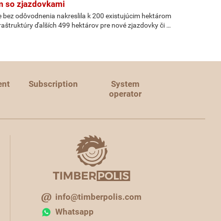
m so zjazdovkami
že bez odôvodnenia nakreslila k 200 existujúcim hektárom
nfraštruktúry ďalších 499 hektárov pre nové zjazdovky či …
ent
Subscription
System
operator
info@timberpolis.com
Whatsapp