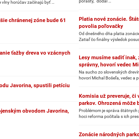
porasty,“ dodal …
e vlny horúčav začínajú byť …
Platia nové zonácie. Štát
jšie chránenej zóne bude 61
povolia poľovačky
Od dnešného dňa platia zonácie
Zatiaľ čo finálny výsledok posu
vanie ťažby dreva vo vzácnych
Lesy musíme sadiť inak, 
správny, hovorí vedec M
Na sucho zo slovenských drevín n
hovorí Michal Bošeľa, vedec a p
du Javorina, spustili petíciu
Komisia už preveruje, či
parkov. Ohrozená môže b
vojenským obvodom Javorina,
Problémom je správa štátnych p
hoci reforma počítala s ich pr
Zonácie národných parko