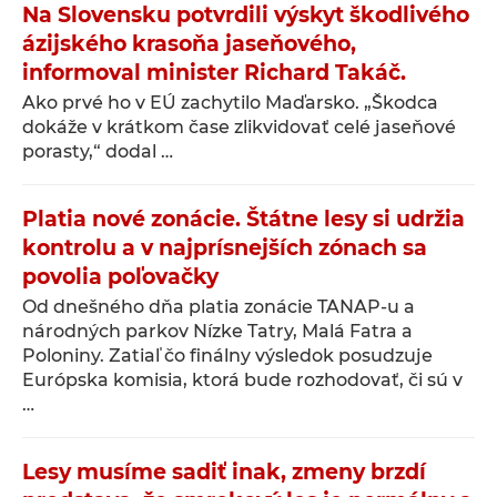
Na Slovensku potvrdili výskyt škodlivého
ázijského krasoňa jaseňového,
informoval minister Richard Takáč.
Ako prvé ho v EÚ zachytilo Maďarsko. „Škodca
dokáže v krátkom čase zlikvidovať celé jaseňové
porasty,“ dodal …
Platia nové zonácie. Štátne lesy si udržia
kontrolu a v najprísnejších zónach sa
povolia poľovačky
Od dnešného dňa platia zonácie TANAP-u a
národných parkov Nízke Tatry, Malá Fatra a
Poloniny. Zatiaľ čo finálny výsledok posudzuje
Európska komisia, ktorá bude rozhodovať, či sú v
…
Lesy musíme sadiť inak, zmeny brzdí