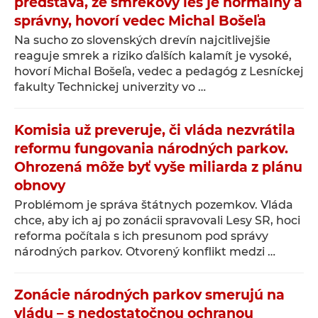
predstava, že smrekový les je normálny a
správny, hovorí vedec Michal Bošeľa
Na sucho zo slovenských drevín najcitlivejšie
reaguje smrek a riziko ďalších kalamít je vysoké,
hovorí Michal Bošeľa, vedec a pedagóg z Lesníckej
fakulty Technickej univerzity vo …
Komisia už preveruje, či vláda nezvrátila
reformu fungovania národných parkov.
Ohrozená môže byť vyše miliarda z plánu
obnovy
Problémom je správa štátnych pozemkov. Vláda
chce, aby ich aj po zonácii spravovali Lesy SR, hoci
reforma počítala s ich presunom pod správy
národných parkov. Otvorený konflikt medzi …
Zonácie národných parkov smerujú na
vládu – s nedostatočnou ochranou