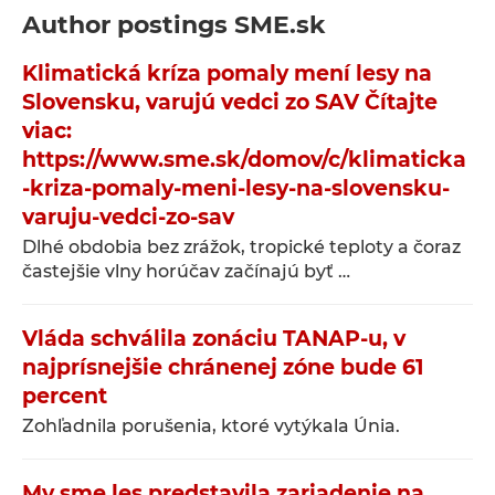
Author postings
SME.sk
Klimatická kríza pomaly mení lesy na
Slovensku, varujú vedci zo SAV Čítajte
viac:
https://www.sme.sk/domov/c/klimaticka
-kriza-pomaly-meni-lesy-na-slovensku-
varuju-vedci-zo-sav
Dlhé obdobia bez zrážok, tropické teploty a čoraz
častejšie vlny horúčav začínajú byť …
Vláda schválila zonáciu TANAP-u, v
najprísnejšie chránenej zóne bude 61
percent
Zohľadnila porušenia, ktoré vytýkala Únia.
My sme les predstavila zariadenie na