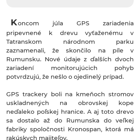
K
oncom júla GPS zariadenia
pripevnené k drevu vyťaženému v
Tatranskom národnom parku
zaznamenali, že skončilo na píle v
Rumunsku. Nové údaje z ďalších dvoch
zariadení monitorujúcich pohyb
potvrdzujú, že nešlo o ojedinelý prípad.
GPS trackery boli na kmeňoch stromov
uskladnených na obrovskej kope
neďaleko poľskej hranice. A aj toto drevo
sa dostalo až do Rumunska do veľkej
fabriky spoločnosti Kronospan, ktorá má
rakúskych majiteľov.